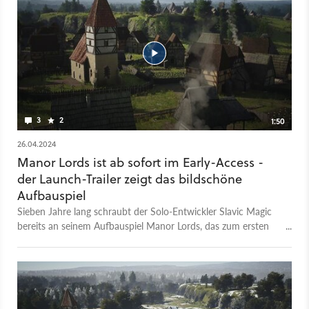
Liste entsprechend auf wirklich auf komplett neue Titel.
Entsprechend werdet ihr hier keine Remaster oder Remakes
finden. Los geht's!
3
2
1:50
26.04.2024
Manor Lords ist ab sofort im Early-Access -
der Launch-Trailer zeigt das bildschöne
Aufbauspiel
Sieben Jahre lang schraubt der Solo-Entwickler Slavic Magic
bereits an seinem Aufbauspiel Manor Lords, das zum ersten
Mal 2020 für Aufsehen sorgte, als es aufgrund seiner schicken
Grafik von sich reden machte. In den Jahren danach hat sich
die Vorfreude immer weiter gesteigert, auf Steam kletterte es
an die Spitze der globalen Wishlist-Rangliste. Jetzt ist es
endlich da, wenn auch erst einmal als Early-Access. Ihr könnt