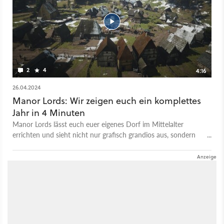
aber bereits unbegrenzt spielen und im 14. Jahrhundert ein
Dörfchen bauen, das so natürlich wirkt, wie in kaum einem
anderen Aufbauspiel. Außerdem bietet Manor Lords
strategische Schlachten mit zahlreichen Einheiten. Der größte
Nachteil ist bislang, dass das Spiel noch eine Weile
weiterentwickelt werden muss, bevor es sich wirklich fertig
anfühlt. Bleibt zu hoffen, dass das dieses Mal keine weiteren
2
4
4:16
sieben Jahre dauern wird.
26.04.2024
Manor Lords: Wir zeigen euch ein komplettes
Jahr in 4 Minuten
Manor Lords lässt euch euer eigenes Dorf im Mittelalter
errichten und sieht nicht nur grafisch grandios aus, sondern
auch noch enorm natürlich. Das gilt auch für die
verschiedenen Jahreszeiten die kommen und gehen, und dabei
die Welt verändern. Wir haben ein komplettes Jahr für euch
aufgenommen und zeigen im Zeitraffer, wie die Tage ins Land
gehen.