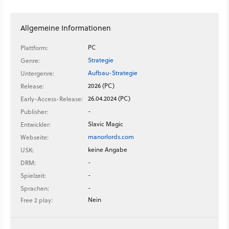
Spaß. Vor allem, da hier so unglaublich viel drinsteckt und es
ein fantastisches Bausystem mitbringt. Allerdings müsst ihr
euch klarmachen, dass es auch noch lange nicht fertig ist.
Allgemeine Informationen
Manor Lords wird noch eine Weile im Early Access bleiben
müssen, bevor es sein Potenzial vollständig ausschöpfen
PC
Plattform:
kann.
Strategie
Genre:
Aufbau-Strategie
Untergenre:
2026 (PC)
Release:
26.04.2024 (PC)
Early-Access-Release:
-
Publisher:
Slavic Magic
Entwickler:
manorlords.com
Webseite:
keine Angabe
USK:
-
DRM:
-
Spielzeit:
-
Sprachen:
Nein
Free 2 play: