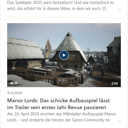
Das Spielejahr 2025 wird fantastisch! Und wie fantastisch es
wird, das erfahrt ihr in diesem Video, in dem wir euch 15
Blockbuster-Games vorstellen, die kommendes Jahr richtig
groß werden. Auf welche Spiele freut ihr euch am meisten?
Schreibt es uns gerne in die Kommentare!
4
2:06
31.12.2024
Manor Lords: Das schicke Aufbauspiel lässt
im Trailer sein erstes Jahr Revue passieren
Am 26. April 2024 erschien das Mittelalter-Aufbauspiel Manor
Lords – und eroberte die Herzen der Genre-Community im
Sturm. Nicht nur sieht das Spiel bildschön aus, es wird auch