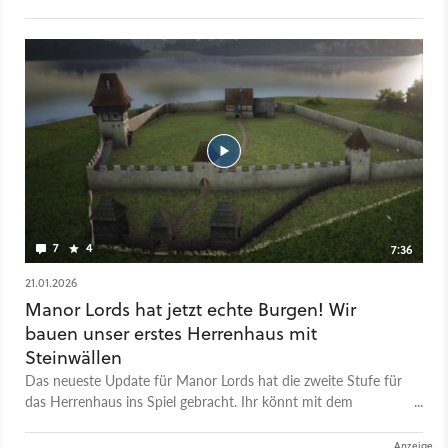
großes Update. Das Mittelalter-Aufbauspiel ist 2026 also noch
besser als zum ohnehin schon vielversprechenden Start der
Early-Access-Version. Unser Redakteur Fabiano Uslenghi stellt
im Video die vielen Neuerungen und Verbesserungen von
Manor Lords vor, die das Spiel nochmal viel besser machen.
Doch es gibt auch noch viele Baustellen und vor allem muss
sich das Entwickler-Team (ja, inzwischen ist es ein Team)
endlich entscheiden, wie man das Potenzial des Spiels wirklich
ausschöpfen möchte. Manor Lords steht also 2026 auch vor
vielen Herausforderungen. Eines aber beleibt sicher: Manor
Lords ist nicht nur eines der schönsten, sondern es ist auch
ein der spannendsten Aufbauspiele, die es aktuell für den PC
7
4
7:36
gibt.
21.01.2026
Manor Lords hat jetzt echte Burgen! Wir
bauen unser erstes Herrenhaus mit
Steinwällen
Das neueste Update für Manor Lords hat die zweite Stufe für
das Herrenhaus ins Spiel gebracht. Ihr könnt mit dem
Burgplaner jetzt Steinmauern samt Wehrgang errichten und
auch die Türme auf die nächste Stufe bringen. Bislang ist das