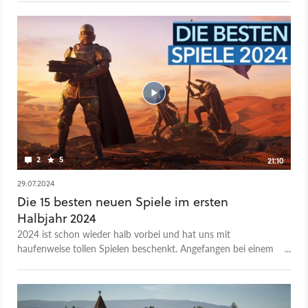
noch von nur einem polnischen Entwickler als Einmann-
Projekt produziert. Mit einem neuen Trailer lässt Entwickler
Greg Styczeń aka. Slavic Magic das Releasejahr nun ausklingen
und blickt auf die Ereignisse der vergangenen Monate zurück.
Unter anderem wechselte Manor Lords während dieser Zeit
vollständig auf die Unreal Engine 5, es gab neue Ressourcen
wie Salz und neue Tiere wie Schweine. Das kommende 4.
Update soll zudem zwei völlig neue Maps ins Spiel bringen.
2
5
21:10
29.07.2024
Die 15 besten neuen Spiele im ersten
Halbjahr 2024
2024 ist schon wieder halb vorbei und hat uns mit
haufenweise tollen Spielen beschenkt. Angefangen bei einem
neuen Prince of Persia, über den Überraschungshit Stellar
Blade bis zu einem Helldivers 2, das ebenfalls überraschend
großen Anklang in der Community gefunden hat. Weil es so
viele tolle Spiele 2024 gibt, konzentrieren wir uns in dieser