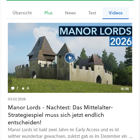
Übersicht
Plus
News
Test
Videos
Ar
7
6
16:56
03.02.2026
Manor Lords - Nachtest: Das Mittelalter-
Strategiespiel muss sich jetzt endlich
entscheiden!
Manor Lords ist bald zwei Jahre im Early Access und es ist
seither wunderbar gewachsen, zuletzt gab es im Dezember ein