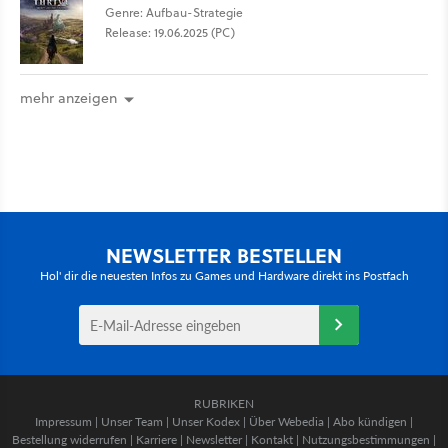
Genre: Aufbau-Strategie
Release: 19.06.2025 (PC)
mehr anzeigen
NEWSLETTER BESTELLEN
Hol' dir die neuesten Infos zu Games und Hardware direkt ins Postfach
RUBRIKEN
Impressum
|
Unser Team
|
Unser Kodex
|
Über Webedia
|
Abo kündigen
|
Bestellung widerrufen
|
Karriere
|
Newsletter
|
Kontakt
|
Nutzungsbestimmungen
|