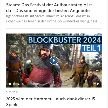
Steam: Das Festival der Aufbaustrategie ist
da - Das sind einige der besten Angebote
Irgendetwas ist auf Steam immer im Angebot - das ist so
sicher wie das Amen in der Kirche. So wundert es wenig, dass
nur kurz nach dem großen Spring Sale in Valves Spieleshop
schon die nächste Rabattaktion ansteht. Dieses Mal im Fokus:
Aufbauspiele. Wenn ihr also schon immer euer eigenes
mittelalterliches Königreich, eine moderne Metropole oder
dystopische Siedlung errichten wolltet, dann ist jetzt eure Zeit
gekommen. Vom 24. bis zum 31. März könnt ihr viele Titel aus
dem Aufbau-Genre satt reduziert abgreifen. Im Angebot sind
unter anderem Pioneers of Pagonia, Frostpunk und Manor
Lords. Eine Übersicht zum Sale findet ihr hier direkt bei Steam.
Natürlich werden wir euch in den nächsten Tagen auch noch
mit einigen Kaufberatungen zum Sale unterstützen.
17
10
17:50
31.12.2024
2025 wird der Hammer... auch dank dieser 15
Spiele