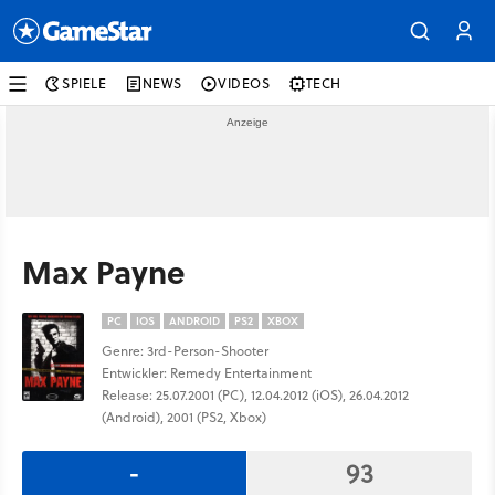
SPIELE
NEWS
VIDEOS
TECH
Max Payne
PC
IOS
ANDROID
PS2
XBOX
Genre: 3rd-Person-Shooter
Entwickler: Remedy Entertainment
Release: 25.07.2001 (PC), 12.04.2012 (iOS), 26.04.2012
(Android), 2001 (PS2, Xbox)
-
93