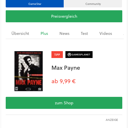
GameStar
Community
Preisvergleich
Übersicht
Plus
News
Test
Videos
Ar
TIPP
Max Payne
ab 9,99 €
zum Shop
ANZEIGE