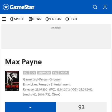
SPIELE
NEWS
VIDEOS
TECH
Max Payne
PC
IOS
ANDROID
PS2
XBOX
Genre: 3rd-Person-Shooter
Entwickler: Remedy Entertainment
Release: 25.07.2001 (PC), 12.04.2012 (iOS), 26.04.2012
(Android), 2001 (PS2, Xbox)
-
93