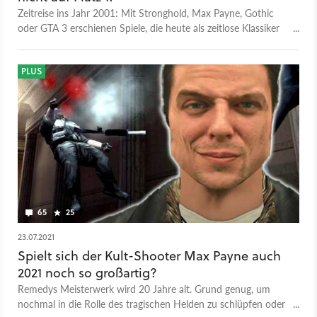
Zeitreise ins Jahr 2001: Mit Stronghold, Max Payne, Gothic
oder GTA 3 erschienen Spiele, die heute als zeitlose Klassiker
gelten. Da fällt es schwer, sich auf ein Top-20-Ranking
festzulegen.
PLUS
65
25
23.07.2021
Spielt sich der Kult-Shooter Max Payne auch
2021 noch so großartig?
Remedys Meisterwerk wird 20 Jahre alt. Grund genug, um
nochmal in die Rolle des tragischen Helden zu schlüpfen oder