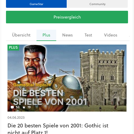
GameStar
Community
Preisvergleich
Übersicht
Plus
News
Test
Videos
Ar
PLUS
53
19
04.06.2023
Die 20 besten Spiele von 2001: Gothic ist
nicht auf Platz 1!