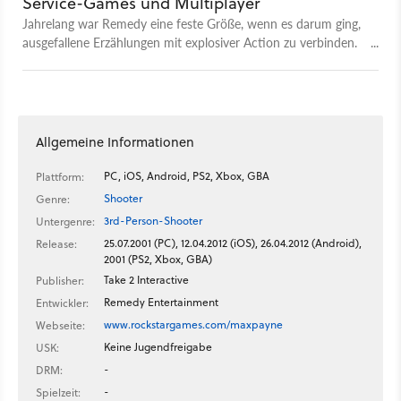
Service-Games und Multiplayer
Das klärt Christian Fritz Schneider mit GameStar
Jahrelang war Remedy eine feste Größe, wenn es darum ging,
Chefredakteur Heiko Klinge. Zum Gast: Heiko Klinge ist seit
ausgefallene Erzählungen mit explosiver Action zu verbinden.
bald 20 Jahren bei GameStar. In dieser Zeit hat er viele
Dafür nahmen sich das Studio auch mal fünf oder mehr Jahre
Branchenkontakte aufgebaut und ist mit den wirtschaftlichen
Zeit. Dieses Modell funktioniert für die Macher von Alan
Hintergründen in der Spieleindustrie bestens vertraut. Mehr
Wake und Quantum Break aber nicht mehr. Eine neue
zum Thema: Video Talk: Ein Jahr Epic Games Store - War es
Philosophie muss her.
wirklich so schlimm? Report: Steam-Keys: Lohnt sich das
Allgemeine Informationen
Geschäft mit den Spieleschlüsseln? Video Talk: »Ein
Hoffnungsschimmer beim Thema Service-Games« - Heikos
PC, iOS, Android, PS2, Xbox, GBA
Plattform:
Spiele-Prognose für 2020
Shooter
Genre:
3rd-Person-Shooter
Untergenre:
25.07.2001 (PC), 12.04.2012 (iOS), 26.04.2012 (Android),
Release:
2001 (PS2, Xbox, GBA)
Take 2 Interactive
Publisher:
Remedy Entertainment
Entwickler:
www.rockstargames.com/maxpayne
Webseite:
Keine Jugendfreigabe
USK:
-
DRM:
-
Spielzeit: