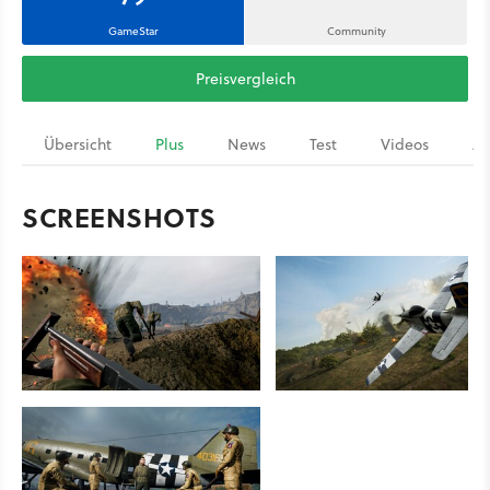
GameStar
Community
Preisvergleich
Übersicht
Plus
News
Test
Videos
Ar
SCREENSHOTS