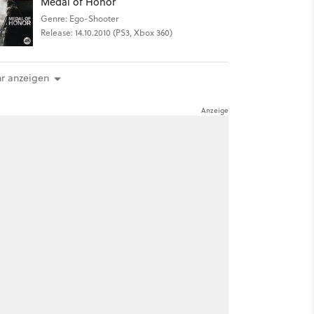
Medal of Honor
Genre: Ego-Shooter
Release: 14.10.2010 (PS3, Xbox 360)
r anzeigen