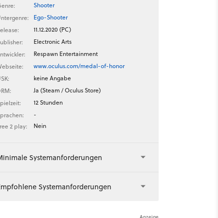
Shooter
enre:
Ego-Shooter
ntergenre:
11.12.2020 (PC)
elease:
Electronic Arts
ublisher:
Respawn Entertainment
ntwickler:
www.oculus.com/medal-of-honor
ebseite:
keine Angabe
SK:
Ja (Steam / Oculus Store)
DRM:
12 Stunden
pielzeit:
-
prachen:
Nein
ree 2 play:
Minimale Systemanforderungen
Empfohlene Systemanforderungen