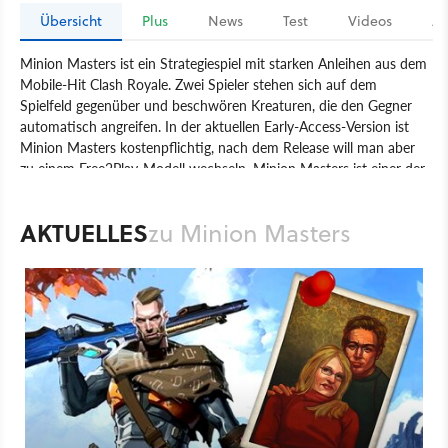
Übersicht
Plus
News
Test
Videos
Ar
Minion Masters ist ein Strategiespiel mit starken Anleihen aus dem
Mobile-Hit Clash Royale. Zwei Spieler stehen sich auf dem
Spielfeld gegenüber und beschwören Kreaturen, die den Gegner
automatisch angreifen. In der aktuellen Early-Access-Version ist
Minion Masters kostenpflichtig, nach dem Release will man aber
zu einem Free2Play-Modell wechseln. Minion Masters ist einer der
fünf Launch-Titel von Discord und erschien zunächst exklusiv im
Discord-Store.
AKTUELLES
zu Minion Masters
Spiel
PC
Strategie
BetaDwarf
BetaDwarf
Minion Masters