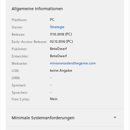
Allgemeine Informationen
PC
Plattform:
Strategie
Genre:
17.10.2018 (PC)
Release:
02.12.2016 (PC)
Early-Access-Release:
BetaDwarf
Publisher:
BetaDwarf
Entwickler:
minionmastersthegame.com
Webseite:
keine Angabe
USK:
-
DRM:
-
Spielzeit:
-
Sprachen:
Nein
Free 2 play:
Minimale Systemanforderungen