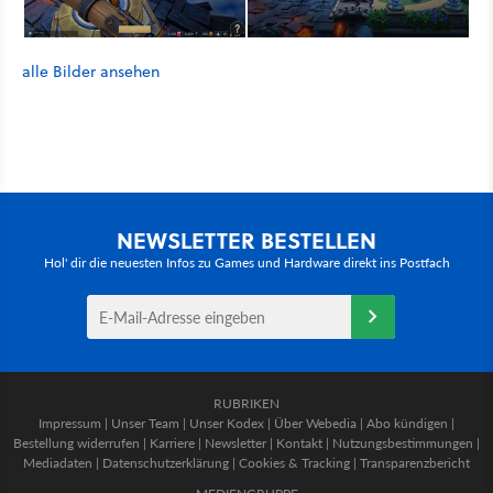
alle Bilder ansehen
NEWSLETTER BESTELLEN
Hol' dir die neuesten Infos zu Games und Hardware direkt ins Postfach
RUBRIKEN
Impressum
|
Unser Team
|
Unser Kodex
|
Über Webedia
|
Abo kündigen
|
Bestellung widerrufen
|
Karriere
|
Newsletter
|
Kontakt
|
Nutzungsbestimmungen
|
Mediadaten
|
Datenschutzerklärung
|
Cookies & Tracking
|
Transparenzbericht