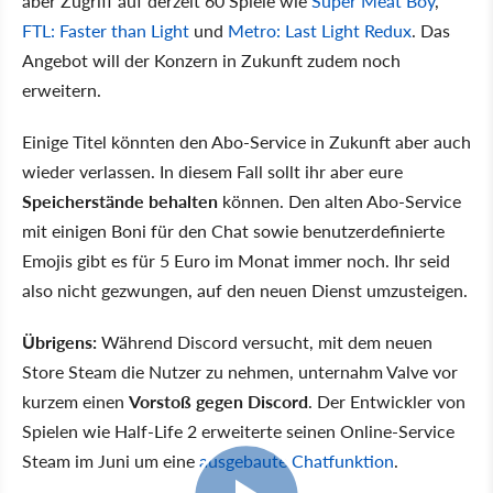
aber Zugriff auf derzeit 60 Spiele wie
Super Meat Boy
,
FTL: Faster than Light
und
Metro: Last Light Redux
. Das
Angebot will der Konzern in Zukunft zudem noch
erweitern.
Einige Titel könnten den Abo-Service in Zukunft aber auch
wieder verlassen. In diesem Fall sollt ihr aber eure
Speicherstände behalten
können. Den alten Abo-Service
mit einigen Boni für den Chat sowie benutzerdefinierte
Emojis gibt es für 5 Euro im Monat immer noch. Ihr seid
also nicht gezwungen, auf den neuen Dienst umzusteigen.
Übrigens:
Während Discord versucht, mit dem neuen
Store Steam die Nutzer zu nehmen, unternahm Valve vor
kurzem einen
Vorstoß gegen Discord
. Der Entwickler von
Spielen wie Half-Life 2 erweiterte seinen Online-Service
Steam im Juni um eine
ausgebaute Chatfunktion
.
2:15