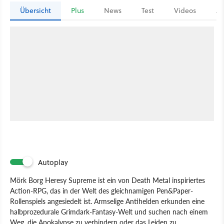
Übersicht
Plus
News
Test
Videos
Ar
Autoplay
Mörk Borg Heresy Supreme ist ein von Death Metal inspiriertes
Action-RPG, das in der Welt des gleichnamigen Pen&Paper-
Rollenspiels angesiedelt ist. Armselige Antihelden erkunden eine
halbprozedurale Grimdark-Fantasy-Welt und suchen nach einem
Weg, die Apokalypse zu verhindern oder das Leiden zu