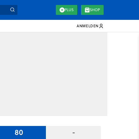
PLUS
SHOP
ANMELDEN
80
-