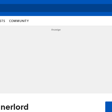
STS
COMMUNITY
nnerlord