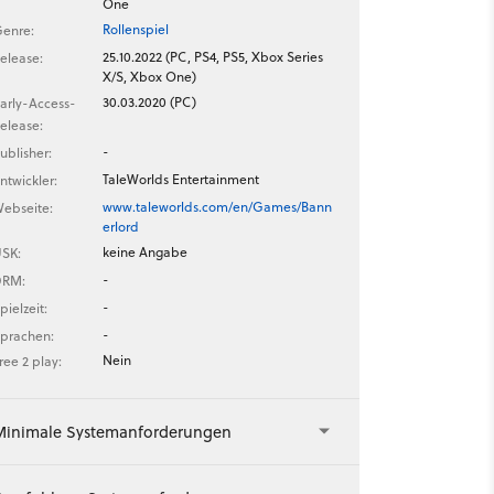
One
Rollenspiel
enre:
25.10.2022 (PC, PS4, PS5, Xbox Series
elease:
X/S, Xbox One)
30.03.2020 (PC)
arly-Access-
elease:
-
ublisher:
TaleWorlds Entertainment
ntwickler:
www.taleworlds.com/en/Games/Bann
ebseite:
erlord
keine Angabe
SK:
-
DRM:
-
pielzeit:
-
prachen:
Nein
ree 2 play:
Minimale Systemanforderungen