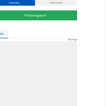
GameStar
Community
Preisvergleich
sts