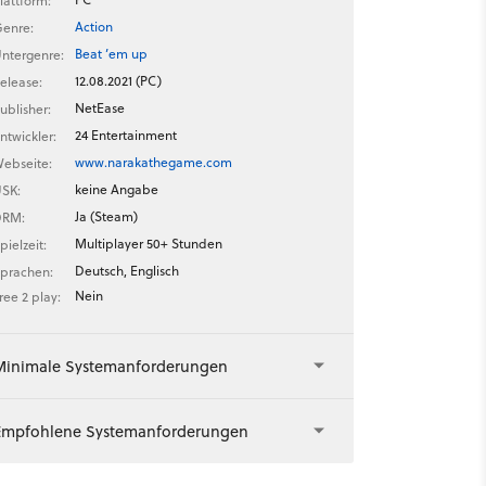
lattform:
Action
enre:
Beat ’em up
ntergenre:
12.08.2021 (PC)
elease:
NetEase
ublisher:
24 Entertainment
ntwickler:
www.narakathegame.com
ebseite:
keine Angabe
SK:
Ja (Steam)
DRM:
Multiplayer 50+ Stunden
pielzeit:
Deutsch, Englisch
prachen:
Nein
ree 2 play:
Minimale Systemanforderungen
Empfohlene Systemanforderungen