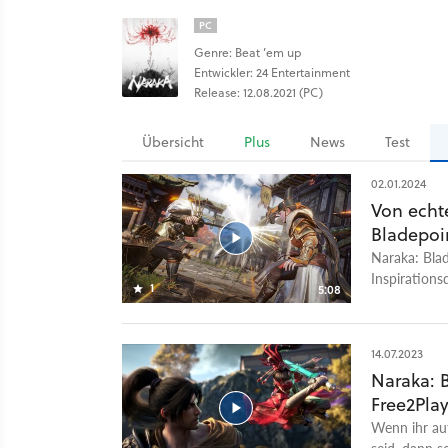
PC
Genre: Beat ’em up
Entwickler: 24 Entertainment
Release: 12.08.2021 (PC)
Übersicht
Plus
News
Test
02.01.2024
Von echte
Bladepoi
Naraka: Blad
Inspirations
1
5:08
die neueste
Geschichte i
Shaolin-Mönc
14.07.2023
am Wing Chu
Naraka: 
die Charakte
Free2Play
dem 21. Dez
Wenn ihr au
seid, dann s