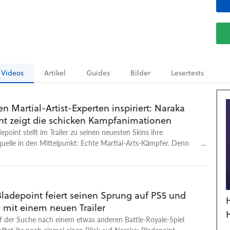
Videos
Artikel
Guides
Bilder
Lesertests
n Martial-Artist-Experten inspiriert: Naraka
nt zeigt die schicken Kampfanimationen
epoint stellt im Trailer zu seinen neuesten Skins ihre
quelle in den Mittelpunkt: Echte Martial-Arts-Kämpfer. Denn
n Outfits wurden von den größten Kampfkünstlern der
nspiriert. So könnt ihr etwa in Kleidung basierend auf der der
he in den Kampf ziehen, oder aber mit einer, die sich mehr
n anlehnt. Insgesamt gibt es dadurch fünf neue Designs für
Bladepoint feiert seinen Sprung auf PS5 und
re und dazugehörige Waffenskins. Die neuen Skins gibt es seit
 mit einem neuen Trailer
ember 2023 im Spiel.
f der Suche nach einem etwas anderen Battle-Royale-Spiel
olltet ihr noch einmal einen Blick auf Naraka: Bladepoint