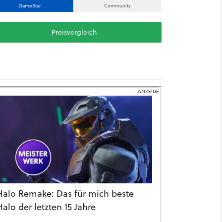
GameStar
Community
Preisvergleich