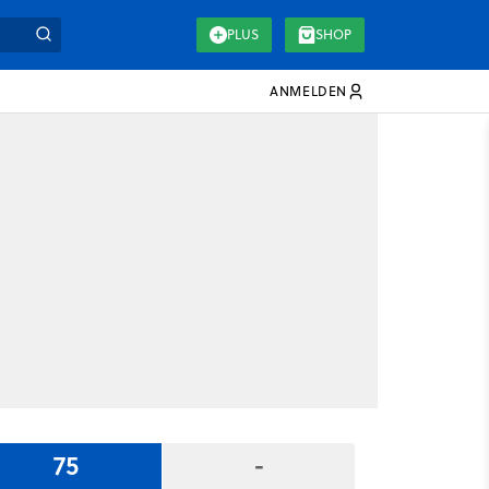
PLUS
SHOP
ANMELDEN
75
-