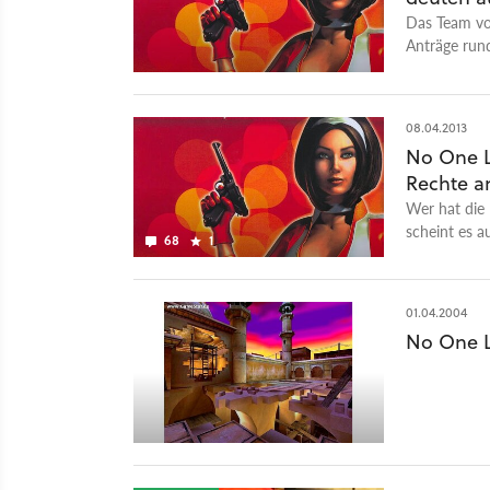
anzusehen wa
Das Team vo
seitdem mit
Anträge rund
- Sexuelle Ü
könnte auf e
Lösung ausse
wie alle sag
08.04.2013
mehr helfen
No One Li
Rechte a
Wer hat die 
scheint es a
68
1
Activision is
01.04.2004
No One L