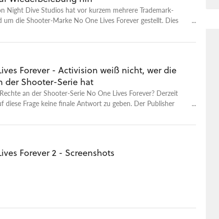
r es auch nicht. Aber das traurigste war wohl, dass Dimi sich
n Night Dive Studios hat vor kurzem mehrere Trademark-
 Spontankäufen zurückhält. Ähnliche Themen: Report
 um die Shooter-Marke No One Lives Forever gestellt. Dies
bergriffe auf Spielemessen: Was schief läuft und wie eine
ine baldige Wiederbelebung der Serie hindeuten.
hen könnte Podcast - Ist Dwarf Fortress wirklich so genial,
en? Meinung - Alles Geld der Welt kann Microsoft jetzt nicht
ves Forever - Activision weiß nicht, wer die
n der Shooter-Serie hat
Rechte an der Shooter-Serie No One Lives Forever? Derzeit
uf diese Frage keine finale Antwort zu geben. Der Publisher
t jedenfalls nicht im Besitz der besagten Lizenz.
ives Forever 2 - Screenshots