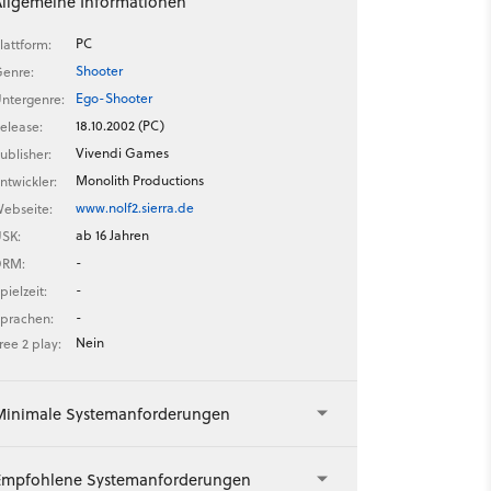
Allgemeine Informationen
PC
lattform:
Shooter
enre:
Ego-Shooter
ntergenre:
18.10.2002 (PC)
elease:
Vivendi Games
ublisher:
Monolith Productions
ntwickler:
www.nolf2.sierra.de
ebseite:
ab 16 Jahren
SK:
-
DRM:
-
pielzeit:
-
prachen:
Nein
ree 2 play:
Minimale Systemanforderungen
Empfohlene Systemanforderungen