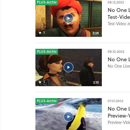
PLUS-Archiv
08.12.2002
No One L
Test-Vid
Test-Video z
1
2:28
PLUS-Archiv
08.10.2002
No One L
No One Lives
1
2:10
PLUS-Archiv
07.07.2002
No One L
Preview-
Preview-Vide