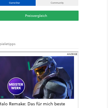
GameStar
Community
Preisvergleich
pieletipps