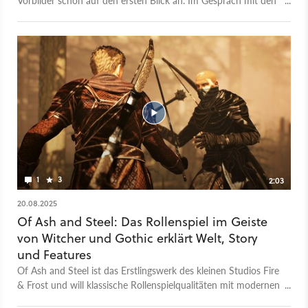
Vorbilder schon auf den ersten Blick an. Im Gespräch mit den
Entwicklern wurden bei uns wohlige Erinnerungen an Gothic
und The Witcher wach.
1
3
2:03
20.08.2025
Of Ash and Steel: Das Rollenspiel im Geiste
von Witcher und Gothic erklärt Welt, Story
und Features
Of Ash and Steel ist das Erstlingswerk des kleinen Studios Fire
& Frost und will klassische Rollenspielqualitäten mit modernen
Features wie Crafting und Housing verbinden. Im Fantasy-