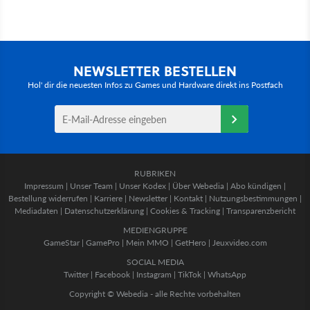
NEWSLETTER BESTELLEN
Hol' dir die neuesten Infos zu Games und Hardware direkt ins Postfach
RUBRIKEN
Impressum
|
Unser Team
|
Unser Kodex
|
Über Webedia
|
Abo kündigen
|
Bestellung widerrufen
|
Karriere
|
Newsletter
|
Kontakt
|
Nutzungsbestimmungen
|
Mediadaten
|
Datenschutzerklärung
|
Cookies & Tracking
|
Transparenzbericht
MEDIENGRUPPE
GameStar
|
GamePro
|
Mein MMO
|
GetHero
|
Jeuxvideo.com
SOCIAL MEDIA
Twitter
|
Facebook
|
Instagram
|
TikTok
|
WhatsApp
Copyright © Webedia - alle Rechte vorbehalten