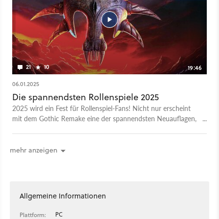
21
10
19:46
06.01.2025
Die spannendsten Rollenspiele 2025
2025 wird ein Fest für Rollenspiel-Fans! Nicht nur erscheint
mit dem Gothic Remake eine der spannendsten Neuauflagen,
es kommen auch noch haufenweise andere RPGs auf PC und
Konsolen. Über nischige J-RPGs bis hin zu riesigen
Produktionen ist alles mit dabei. Welche Rollenspiele euch in
mehr anzeigen
diesem Jahr genau erwarten, zeigen wir euch in diesem Video.
Allgemeine Informationen
PC
Plattform: