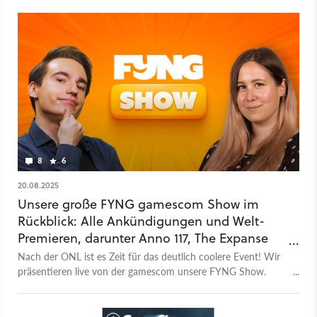
Rollenspiel verschlägt es auch als Kartografen unerwartet auf
eine gefährliche Insel und ihr müsst lernen, in der Welt zu
überleben. Euch erwartet eine große Open World mit
zahlreichen Quests, die euch je nach Spielstil 40 (nur
Hauptquests) bis 100 Stunden (Haupt- und Nebenquests)
beschäftigen kann. Im neuen Trailer geben die Entwickler
einen kurzen Überblick zur Welt, der Geschichte und den
Kämpfen im Rollenspiel. Wann Of Ash and Steel erscheint, ist
aktuell noch nicht bekannt.
8
6
20.08.2025
Unsere große FYNG gamescom Show im
Rückblick: Alle Ankündigungen und Welt-
Premieren, darunter Anno 117, The Expanse
und KCD2
Nach der ONL ist es Zeit für das deutlich coolere Event! Wir
präsentieren live von der gamescom unsere FYNG Show.
Journalistisch, unterhaltsam und vor allem mit haufenweise
exklusiven Einblicken.