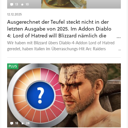
13
10
12.12.2025
Ausgerechnet der Teufel steckt nicht in der
letzten Ausgabe von 2025. Im Addon Diablo
4: Lord of Hatred will Blizzard nämlich die
Geschichte Mephistos beenden. Aber
Wir haben mit Blizzard übers Diablo-4-Addon Lord of Hatred
immerhin mit Paladin!
geredet, haben Italien im Überraschungs-Hit Arc Raiders
besucht und sind vor der Größe von Europa Universalis 5 in
die Knie gegangen.
PLUS
18
28