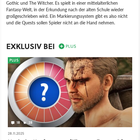
Gothic und The Witcher. Es spielt in einer mittelalterlichen
Fantasy-Welt, in der Erkundung nach der alten Schule wieder
großgeschrieben wird. Ein Markierungssystem gibt es also nicht
und die Quests sollen Spieler nicht an die Hand nehmen.
tinyBuild Games
PC
Rollenspiel
Spiel
Of Ash and Steel
Fire & Frost Studios
EXKLUSIV BEI
PLUS
18
28
28.11.2025