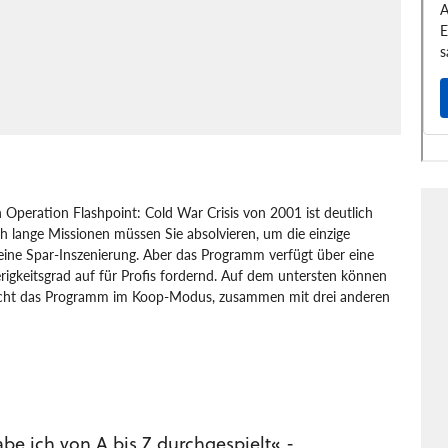
on Operation Flashpoint: Cold War Crisis von 2001 ist deutlich
ich lange Missionen müssen Sie absolvieren, um die einzige
eine Spar-Inszenierung. Aber das Programm verfügt über eine
rigkeitsgrad auf für Profis fordernd. Auf dem untersten können
 macht das Programm im Koop-Modus, zusammen mit drei anderen
Xbox
Action
Taktik-Shooter
Codemasters
be ich von A bis Z durchgespielt« -