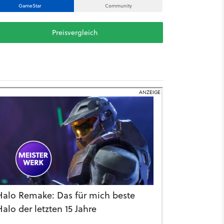
GameStar
Community
Preisvergleich