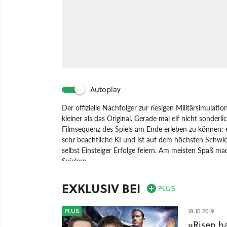
Autoplay
Der offizielle Nachfolger zur riesigen Militärsimulati
kleiner als das Original. Gerade mal elf nicht sonderl
Filmsequenz des Spiels am Ende erleben zu können: 
sehr beachtliche KI und ist auf dem höchsten Schwie
selbst Einsteiger Erfolge feiern. Am meisten Spaß
Spielern.
Spiel
PC
PlayStation 3
Xbox 360
PlayStation
EXKLUSIV BEI
PLUS
18.10.2019
»Risen ha