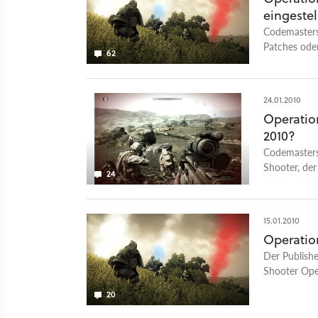
Beispiel die
eingestel
Hindernisse 
Codemasters
Videos: Kom
Patches oder
62
24.01.2010
Operation
2010?
Codemasters
Shooter, der
24
15.01.2010
Operatio
Der Publishe
Shooter Oper
20