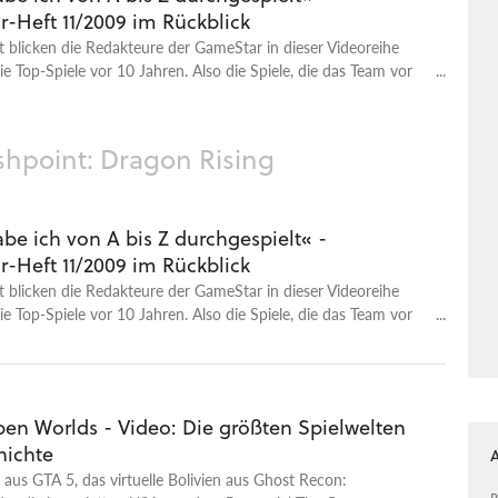
-Heft 11/2009 im Rückblick
blicken die Redakteure der GameStar in dieser Videoreihe
ie Top-Spiele vor 10 Jahren. Also die Spiele, die das Team vor
ren getestet hat. In diesem Video geht es deshalb um die
ameStar 11/2009. Vor der Kamera sind mit dabei: Petra
iko Klinge, Michael Obermeier und Peter Bathge. Euch
shpoint: Dragon Rising
ntergrundinfos zu den Spielen, Einordnungen aus einer neuen
(10 Jahre später) aber auch viele persönliche Anekdoten. In
Star-Rückblick sind dabei: Batman: Arkham Asylum Resident
ation Flashpoint: Dragon Rising Risen Mehr zum Thema: Die
be ich von A bis Z durchgespielt« -
olge 51 - Risen
-Heft 11/2009 im Rückblick
blicken die Redakteure der GameStar in dieser Videoreihe
ie Top-Spiele vor 10 Jahren. Also die Spiele, die das Team vor
ren getestet hat. In diesem Video geht es deshalb um die
ameStar 11/2009. Vor der Kamera sind mit dabei: Petra
iko Klinge, Michael Obermeier und Peter Bathge. Euch
ntergrundinfos zu den Spielen, Einordnungen aus einer neuen
pen Worlds - Video: Die größten Spielwelten
(10 Jahre später) aber auch viele persönliche Anekdoten. In
hichte
Star-Rückblick sind dabei: Batman: Arkham Asylum Resident
ation Flashpoint: Dragon Rising Risen Mehr zum Thema: Die
aus GTA 5, das virtuelle Bolivien aus Ghost Recon: