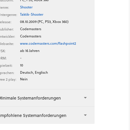
lattform:
Shooter
enre:
Taktik-Shooter
ntergenre:
08.10.2009 (PC, PS3, Xbox 360)
elease:
Codemasters
ublisher:
Codemasters
ntwickler:
www.codemasters.com/flashpoint2
ebseite:
ab 16 Jahren
SK:
-
DRM:
10
pielzeit:
Deutsch, Englisch
prachen:
Nein
ree 2 play:
Minimale Systemanforderungen
Empfohlene Systemanforderungen