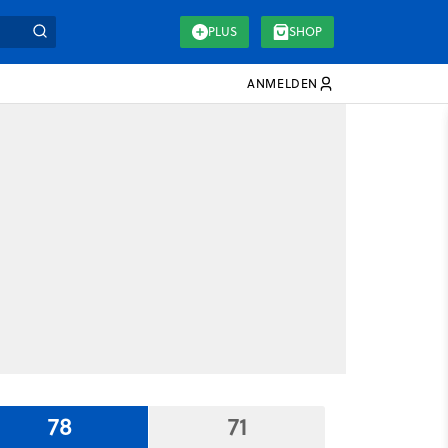
PLUS
SHOP
ANMELDEN
78
71