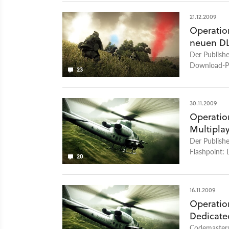
21.12.2009
Operatio
neuen D
Der Publish
Download-Pa
23
enthüllt.
30.11.2009
Operation
Multipla
Der Publish
Flashpoint: 
20
16.11.2009
Operatio
Dedicate
Codemasters