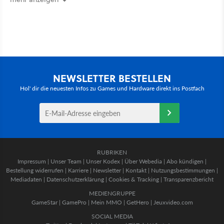
NEWSLETTER BESTELLEN
Hol' dir die neuesten Infos zu Games und Hardware direkt ins Postfach
RUBRIKEN
Impressum
|
Unser Team
|
Unser Kodex
|
Über Webedia
|
Abo kündigen
|
Bestellung widerrufen
|
Karriere
|
Newsletter
|
Kontakt
|
Nutzungsbestimmungen
|
Mediadaten
|
Datenschutzerklärung
|
Cookies & Tracking
|
Transparenzbericht
MEDIENGRUPPE
GameStar
|
GamePro
|
Mein MMO
|
GetHero
|
Jeuxvideo.com
SOCIAL MEDIA