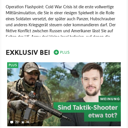
Operation Flashpoint: Cold War Crisis ist die erste vollwertige
Miltiärsimulation, die Sie in einer riesigen Spielwelt in die Rolle
eines Soldaten versetzt, der später auch Panzer, Hubschrauber
und anderes Kriegsgerät steuern oder kommandieren darf. Der
fiktive Konflict zwischen Russen und Amerikaner lässt Sie auf
Seiten der US-Army drei kleine Insel befreien, auf denen die
Russen einen Weltkrieg anzetteln wollen. Eine Besonderheit von
Operation Flashpoint: Das Spiel ist gnadenlos als Simulation
EXKLUSIV BEI
ausgerichtet. Eine Kugel kann also bereits tödlich sein. Die Kämpfe
finden dementsprechend meist über weite Entfernungen statt.
PLUS
Wie seine Nachfolger hatte das Spiel zunächst mit vielen Bugs zu
kämpfen, konnte sich aber durch seine Einzigartigkeit und Mod-
Unterstützung eine treue Fan-Community sichern. Seit dem 23.
Juni 2011 besitzt Bohemia wieder die Vertriebsrechte und
verkauft das Spiel unter dem neuen Namen Arma: Cold War
Assault.
Spiel
PC
Action
Taktik-Shooter
Codemasters
Bohemia Interactive
Operation Flashpoint: Cold War Crisis
22
16
Shooter