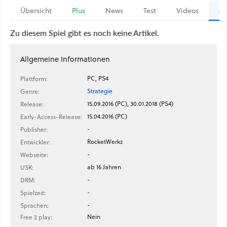
Übersicht
Plus
News
Test
Videos
Ar
Zu diesem Spiel gibt es noch keine Artikel.
Allgemeine Informationen
PC, PS4
Plattform:
Strategie
Genre:
15.09.2016 (PC), 30.01.2018 (PS4)
Release:
15.04.2016 (PC)
Early-Access-Release:
-
Publisher:
RocketWerkz
Entwickler:
-
Webseite:
ab 16 Jahren
USK:
-
DRM:
-
Spielzeit:
-
Sprachen:
Nein
Free 2 play: