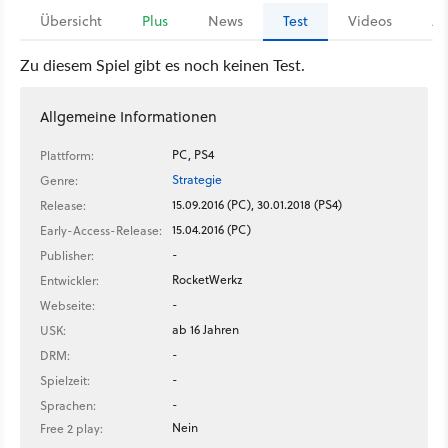
Übersicht
Plus
News
Test
Videos
Ar
Zu diesem Spiel gibt es noch keinen Test.
Allgemeine Informationen
PC, PS4
Plattform:
Strategie
Genre:
15.09.2016 (PC), 30.01.2018 (PS4)
Release:
15.04.2016 (PC)
Early-Access-Release:
-
Publisher:
RocketWerkz
Entwickler:
-
Webseite:
ab 16 Jahren
USK:
-
DRM:
-
Spielzeit:
-
Sprachen:
Nein
Free 2 play: