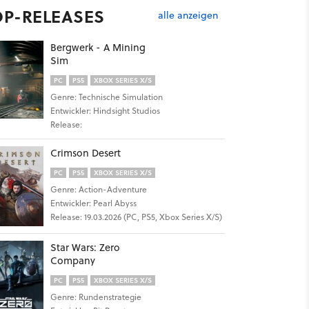
OP-RELEASES
alle anzeigen
Bergwerk - A Mining
Sim
PC
PS5
XBOX SERIES X/S
Genre: Technische Simulation
Entwickler: Hindsight Studios
Release:
Crimson Desert
PC
PS5
XBOX SERIES X/S
Genre: Action-Adventure
Entwickler: Pearl Abyss
Release: 19.03.2026 (PC, PS5, Xbox Series X/S)
Star Wars: Zero
Company
PC
PS5
XBOX SERIES X/S
Genre: Rundenstrategie