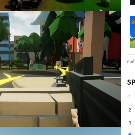
meh
S
1
2
3
4