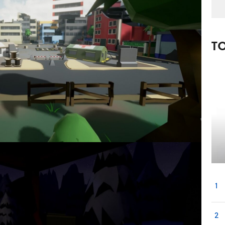
T
1
2