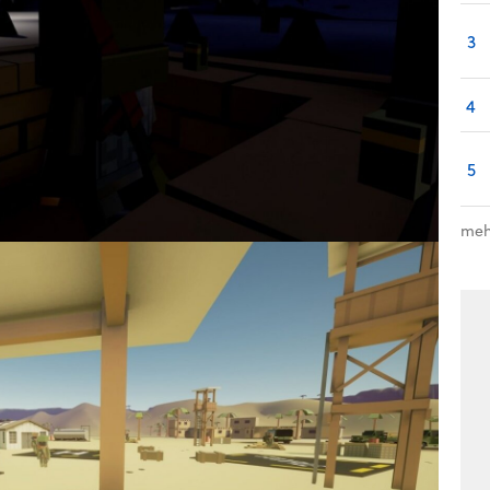
3
4
5
meh