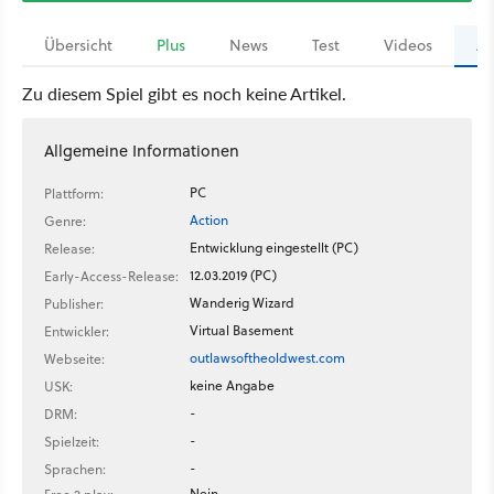
Übersicht
Plus
News
Test
Videos
Ar
Zu diesem Spiel gibt es noch keine Artikel.
Allgemeine Informationen
PC
Plattform:
Action
Genre:
Entwicklung eingestellt (PC)
Release:
12.03.2019 (PC)
Early-Access-Release:
Wanderig Wizard
Publisher:
Virtual Basement
Entwickler:
outlawsoftheoldwest.com
Webseite:
keine Angabe
USK:
-
DRM:
-
Spielzeit:
-
Sprachen:
Nein