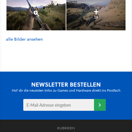
19
alle Bilder ansehen
NEWSLETTER BESTELLEN
Hol' dir die neuesten Infos zu Games und Hardware direkt ins Postfach
RUBRIKEN