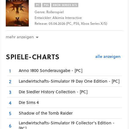
PC
PS5
XBOX SERIES X/S
Genre: Rollenspiel
Entwickler: Alkimia Interactive
Release: 05.06.2026 (PC, PS5, Xbox Series X/S)
mehr anzeigen
SPIELE-CHARTS
alle anzeigen
Anno 1800 Sonderausgabe - [PC]
1
Landwirtschafts-Simulator 19 Day One Edition - [PC]
2
Die Siedler History Collection - [PC]
3
Die Sims 4
4
Shadow of the Tomb Raider
5
Landwirtschafts-Simulator 19 Collector's Edition -
6
[PC]