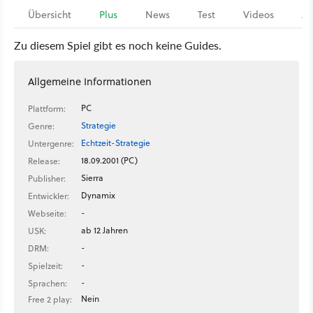
Übersicht
Plus
News
Test
Videos
Ar
Zu diesem Spiel gibt es noch keine Guides.
Allgemeine Informationen
PC
Plattform:
Strategie
Genre:
Echtzeit-Strategie
Untergenre:
18.09.2001 (PC)
Release:
Sierra
Publisher:
Dynamix
Entwickler:
-
Webseite:
ab 12 Jahren
USK:
-
DRM:
-
Spielzeit:
-
Sprachen:
Nein
Free 2 play: