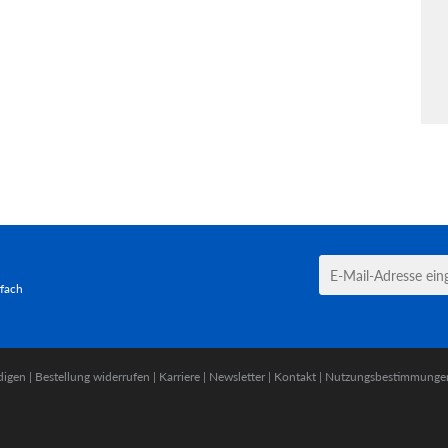
tfach
digen
|
Bestellung widerrufen
|
Karriere
|
Newsletter
|
Kontakt
|
Nutzungsbestimmunge