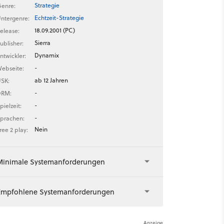
Strategie
enre:
Echtzeit-Strategie
ntergenre:
18.09.2001 (PC)
elease:
Sierra
ublisher:
Dynamix
ntwickler:
-
ebseite:
ab 12 Jahren
SK:
-
DRM:
-
pielzeit:
-
prachen:
Nein
ree 2 play:
Minimale Systemanforderungen
Empfohlene Systemanforderungen