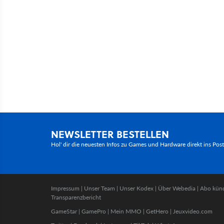
NEWSLETTER BESTELLEN
Hol' dir die neuesten Infos zu Games und Hardware direkt ins Pos
Impressum
|
Unser Team
|
Unser Kodex
|
Über Webedia
|
Abo kün
Transparenzbericht
GameStar
|
GamePro
|
Mein MMO
|
GetHero
|
Jeuxvideo.com