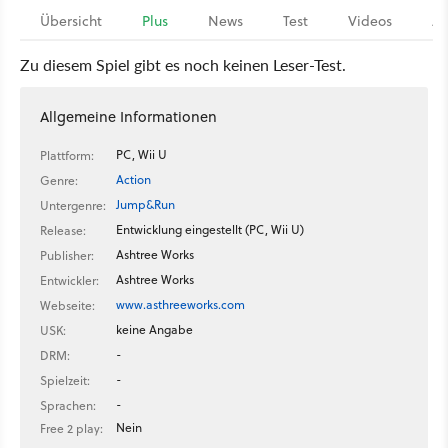
Übersicht
Plus
News
Test
Videos
Ar
Zu diesem Spiel gibt es noch keinen Leser-Test.
Allgemeine Informationen
PC, Wii U
Plattform:
Action
Genre:
Jump&Run
Untergenre:
Entwicklung eingestellt (PC, Wii U)
Release:
Ashtree Works
Publisher:
Ashtree Works
Entwickler:
www.asthreeworks.com
Webseite:
keine Angabe
USK:
-
DRM:
-
Spielzeit:
-
Sprachen:
Nein
Free 2 play: