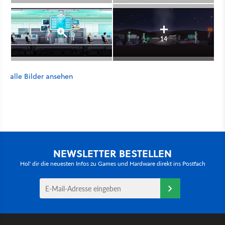
14
alle Bilder ansehen
NEWSLETTER BESTELLEN
Hol' dir die neuesten Infos zu Games und Hardware direkt ins Postfach