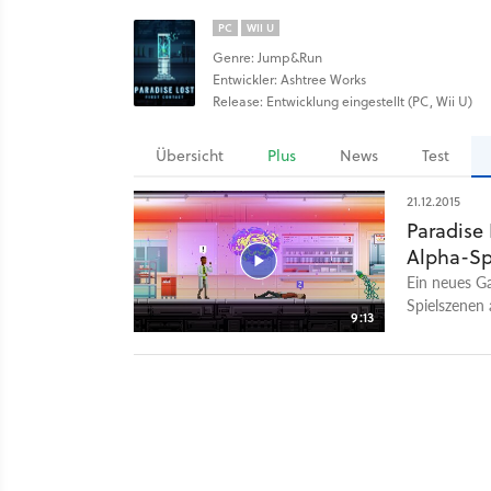
PC
WII U
Genre: Jump&Run
Entwickler: Ashtree Works
Release: Entwicklung eingestellt (PC, Wii U)
Übersicht
Plus
News
Test
21.12.2015
Paradise 
Alpha-Sp
Ein neues Ga
Spielszenen 
9:13