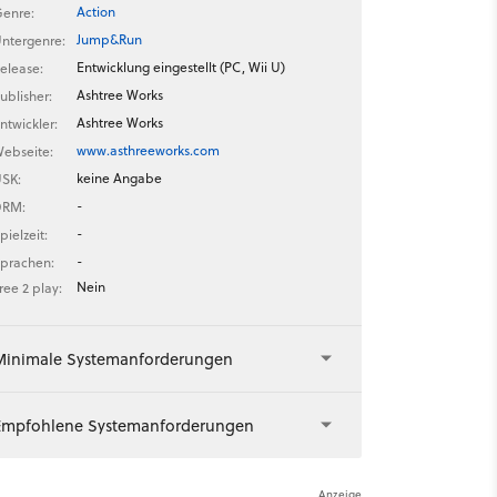
Action
enre:
Jump&Run
ntergenre:
Entwicklung eingestellt (PC, Wii U)
elease:
Ashtree Works
ublisher:
Ashtree Works
ntwickler:
www.asthreeworks.com
ebseite:
keine Angabe
SK:
-
DRM:
-
pielzeit:
-
prachen:
Nein
ree 2 play:
Minimale Systemanforderungen
Empfohlene Systemanforderungen