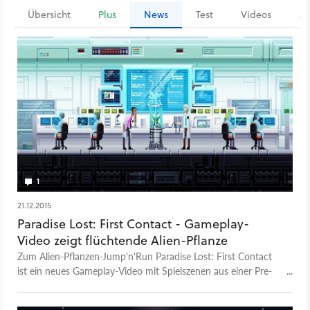
Übersicht
Plus
News
Test
Videos
Ar
1
21.12.2015
Paradise Lost: First Contact - Gameplay-
Video zeigt flüchtende Alien-Pflanze
Zum Alien-Pflanzen-Jump'n'Run Paradise Lost: First Contact
ist ein neues Gameplay-Video mit Spielszenen aus einer Pre-
Alpha-Version erschienen. Darin demonstrieren die Entwickler
die verschiedenen Vorgehensweisen zur Lösung einer