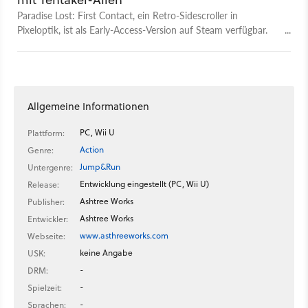
Paradise Lost: First Contact, ein Retro-Sidescroller in
Pixeloptik, ist als Early-Access-Version auf Steam verfügbar.
Die Hauptfigur: Ein selbstreplizierendes, Photosynthese
betreibendes Pflanzen-Alien mit zu vielen Tentakeln.
Allgemeine Informationen
PC, Wii U
Plattform:
Action
Genre:
Jump&Run
Untergenre:
Entwicklung eingestellt (PC, Wii U)
Release:
Ashtree Works
Publisher:
Ashtree Works
Entwickler:
www.asthreeworks.com
Webseite:
keine Angabe
USK:
-
DRM:
-
Spielzeit:
-
Sprachen: