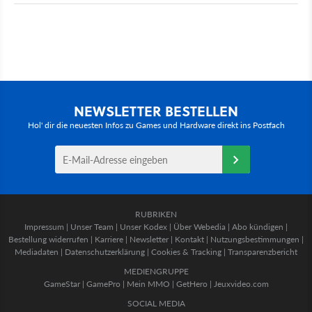
NEWSLETTER BESTELLEN
Hol' dir die neuesten Infos zu Games und Hardware direkt ins Postfach
RUBRIKEN
Impressum
|
Unser Team
|
Unser Kodex
|
Über Webedia
|
Abo kündigen
|
Bestellung widerrufen
|
Karriere
|
Newsletter
|
Kontakt
|
Nutzungsbestimmungen
|
Mediadaten
|
Datenschutzerklärung
|
Cookies & Tracking
|
Transparenzbericht
MEDIENGRUPPE
GameStar
|
GamePro
|
Mein MMO
|
GetHero
|
Jeuxvideo.com
SOCIAL MEDIA