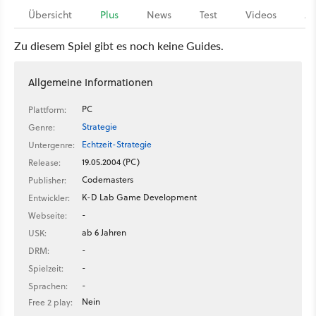
Übersicht
Plus
News
Test
Videos
Ar
Zu diesem Spiel gibt es noch keine Guides.
Allgemeine Informationen
PC
Plattform:
Strategie
Genre:
Echtzeit-Strategie
Untergenre:
19.05.2004 (PC)
Release:
Codemasters
Publisher:
K-D Lab Game Development
Entwickler:
-
Webseite:
ab 6 Jahren
USK:
-
DRM:
-
Spielzeit:
-
Sprachen:
Nein
Free 2 play: