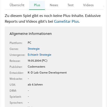
Übersicht
Plus
News
Test
Videos
Ar
Zu diesem Spiel gibt es noch keine Plus-Inhalte. Exklusive
Reports und Videos gibt's bei
GameStar Plus
.
Allgemeine Informationen
PC
Plattform:
Strategie
Genre:
Echtzeit-Strategie
Untergenre:
19.05.2004 (PC)
Release:
Codemasters
Publisher:
K-D Lab Game Development
Entwickler:
-
Webseite:
ab 6 Jahren
USK:
-
DRM:
-
Spielzeit:
-
Sprachen: