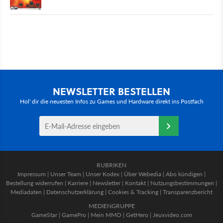
NEWSLETTER BESTELLEN
Hol' dir die neuesten Infos zu Games und Hardware direkt ins Postfach
RUBRIKEN
Impressum
|
Unser Team
|
Unser Kodex
|
Über Webedia
|
Abo kündigen
|
Bestellung widerrufen
|
Karriere
|
Newsletter
|
Kontakt
|
Nutzungsbestimmungen
|
Mediadaten
|
Datenschutzerklärung
|
Cookies & Tracking
|
Transparenzbericht
MEDIENGRUPPE
GameStar
|
GamePro
|
Mein MMO
|
GetHero
|
Jeuxvideo.com