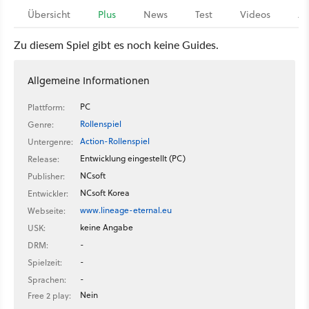
Übersicht
Plus
News
Test
Videos
Ar
Zu diesem Spiel gibt es noch keine Guides.
Allgemeine Informationen
PC
Plattform:
Rollenspiel
Genre:
Action-Rollenspiel
Untergenre:
Entwicklung eingestellt (PC)
Release:
NCsoft
Publisher:
NCsoft Korea
Entwickler:
www.lineage-eternal.eu
Webseite:
keine Angabe
USK:
-
DRM:
-
Spielzeit:
-
Sprachen:
Nein
Free 2 play: