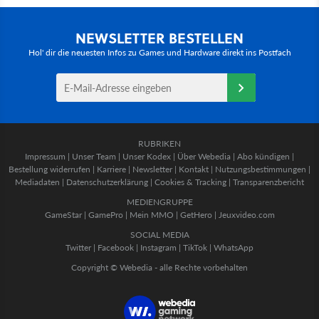
NEWSLETTER BESTELLEN
Hol' dir die neuesten Infos zu Games und Hardware direkt ins Postfach
RUBRIKEN
Impressum
|
Unser Team
|
Unser Kodex
|
Über Webedia
|
Abo kündigen
|
Bestellung widerrufen
|
Karriere
|
Newsletter
|
Kontakt
|
Nutzungsbestimmungen
|
Mediadaten
|
Datenschutzerklärung
|
Cookies & Tracking
|
Transparenzbericht
MEDIENGRUPPE
GameStar
|
GamePro
|
Mein MMO
|
GetHero
|
Jeuxvideo.com
SOCIAL MEDIA
Twitter
|
Facebook
|
Instagram
|
TikTok
|
WhatsApp
Copyright © Webedia - alle Rechte vorbehalten