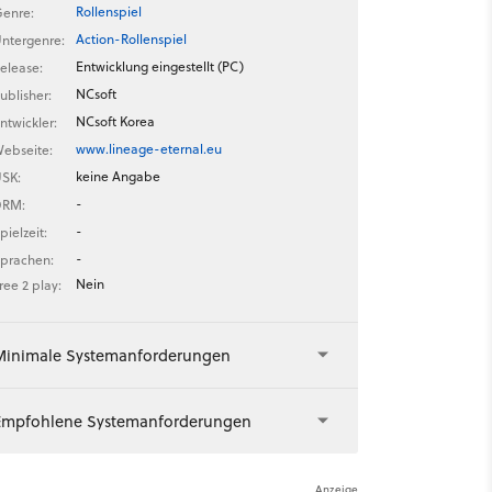
Rollenspiel
enre:
Action-Rollenspiel
ntergenre:
Entwicklung eingestellt (PC)
elease:
NCsoft
ublisher:
NCsoft Korea
ntwickler:
www.lineage-eternal.eu
ebseite:
keine Angabe
SK:
-
DRM:
-
pielzeit:
-
prachen:
Nein
ree 2 play:
Minimale Systemanforderungen
Empfohlene Systemanforderungen