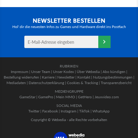
NEWSLETTER BESTELLEN
Hol' dir die neuesten Infos zu Games und Hardware direkt ins Postfach
RUBRIKEN
Impressum
|
Unser Team
|
Unser Kodex
|
Über Webedia
|
Abo kündigen
|
Bestellung widerrufen
|
Karriere
|
Newsletter
|
Kontakt
|
Nutzungsbestimmungen
|
Mediadaten
|
Datenschutzerklärung
|
Cookies & Tracking
|
Transparenzbericht
MEDIENGRUPPE
GameStar
|
GamePro
|
Mein MMO
|
GetHero
|
Jeuxvideo.com
SOCIAL MEDIA
Twitter
|
Facebook
|
Instagram
|
TikTok
|
WhatsApp
Copyright © Webedia - alle Rechte vorbehalten