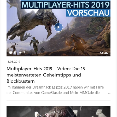
genauso wie aus Korea! Maurice gibt euch in diesem Video
einen Überblick über die spannendsten Hack'n'Slays der
Zukunft. Wenn ihr lieber direkt losspielen wollt, haben wir
euch auch die besten aktuellen Diablo-Alternativen
aufgelistet!
13
7
54:46
13.03.2019
Multiplayer-Hits 2019 - Video: Die 15
meisterwarteten Geheimtipps und
Blockbustern
Im Rahmen der Dreamhack Leipzig 2019 haben wir mit Hilfe
der Communites von GameStar.de und Mein-MMO.de die
meisterwarteten Multiplayer-Spiele des Jahres
zusammengetragen. In unserem umfangreichen Vorschau-Talk
stellen Community-Managerin Marylin Marx (GameStar.de),
Chefredakteur Dawid Hallmann (Mein-MMO.de) und Michael