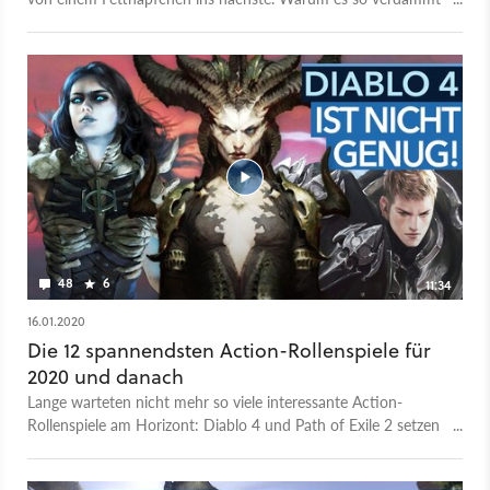
schwer, die Fans zufriedenzustellen.
48
6
11:34
16.01.2020
Die 12 spannendsten Action-Rollenspiele für
2020 und danach
Lange warteten nicht mehr so viele interessante Action-
Rollenspiele am Horizont: Diablo 4 und Path of Exile 2 setzen
gleich beide großen Genretitanen fort und obendrauf drängt
von überall Konkurrenz auf den Markt - aus der Indie-Nische