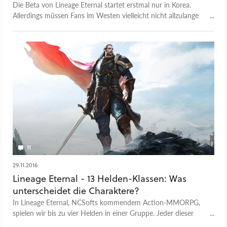
Die Beta von Lineage Eternal startet erstmal nur in Korea.
Allerdings müssen Fans im Westen vielleicht nicht allzulange
auf das Diablo-MMORPG warten. Ein Dataminer behauptet,
in den Spieldateien bereits eine halb-fertige englische
Übersetzung gefunden zu haben.
11
29.11.2016
Lineage Eternal - 13 Helden-Klassen: Was
unterscheidet die Charaktere?
In Lineage Eternal, NCSofts kommendem Action-MMORPG,
spielen wir bis zu vier Helden in einer Gruppe. Jeder dieser
Helden ist ein eigener Charakter mit Namen und