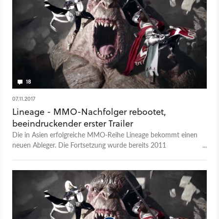
Obermeier 15 MMOs, Koop- und Online-Spiele. Neben vielen
großen Blockbustern sind auch diverse Geheimtipps mit in der
Rangliste. Mit dabei: Project TL, Crowfall, AIR, Gears of War 5,
Skull & Bones und viele mehr. Als Medienpartner haben wir
die Dreamhack Leipzig mit unserem Livestreaming-Kanal MAX
- MONSTERSANDEXPLOSIONS haben wir die Dreamhack
Leipzig 2019 die ganze Woche über begleitet.
18
07.11.2017
Lineage - MMO-Nachfolger rebootet,
beeindruckender erster Trailer
Die in Asien erfolgreiche MMO-Reihe Lineage bekommt einen
neuen Ableger. Die Fortsetzung wurde bereits 2011
angekündigt, allerdings vor kurzem neugestartet.