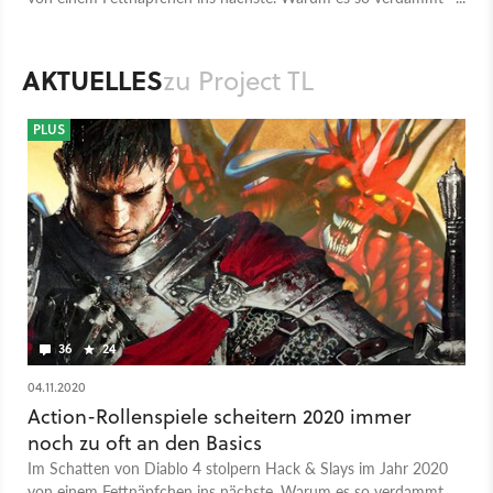
schwer, die Fans zufriedenzustellen.
AKTUELLES
zu Project TL
PLUS
36
24
04.11.2020
Action-Rollenspiele scheitern 2020 immer
noch zu oft an den Basics
Im Schatten von Diablo 4 stolpern Hack & Slays im Jahr 2020
von einem Fettnäpfchen ins nächste. Warum es so verdammt