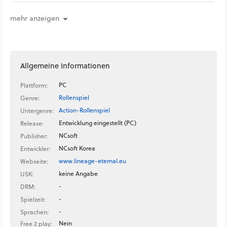
Persönlichkeit. Wir stellen hier alle 13 verfügbaren Figuren vor.
mehr anzeigen
Allgemeine Informationen
PC
Plattform:
Rollenspiel
Genre:
Action-Rollenspiel
Untergenre:
Entwicklung eingestellt (PC)
Release:
NCsoft
Publisher:
NCsoft Korea
Entwickler:
www.lineage-eternal.eu
Webseite:
keine Angabe
USK:
-
DRM:
-
Spielzeit:
-
Sprachen:
Nein
Free 2 play: