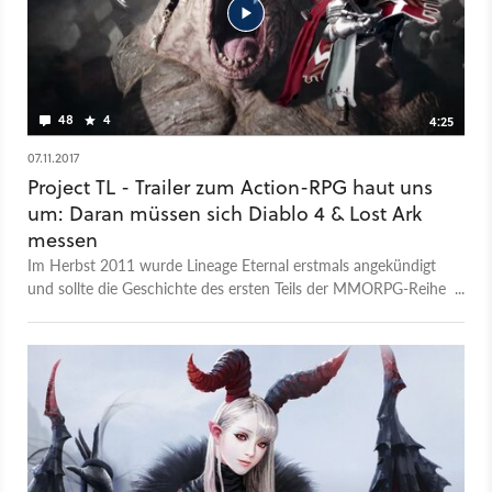
48
4
4:25
07.11.2017
Project TL - Trailer zum Action-RPG haut uns
um: Daran müssen sich Diablo 4 & Lost Ark
messen
Im Herbst 2011 wurde Lineage Eternal erstmals angekündigt
und sollte die Geschichte des ersten Teils der MMORPG-Reihe
aus dem Jahre 1998 fortsetzen. Seitdem hat sich vieles
verändert. Nach etlichen Verschiebungen und einem
Entwicklungs-Neustart, trägt der Titel jetzt den Namen Project
TL (The Lineage) und sieht dank Unreal Engine 4 unglaublich
gut aus – insbesondere die Partikel- & Physik-Effekte, aber
auch die Beleuchtung sind schlicht atemberaubend. In den
großen Schlachten sollen hunderte NPC-Gegner und dutzende
Spieler gleichzeitig dargestellt werden. Project TL soll Ende