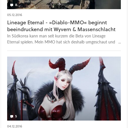
8
05.12.2016
Lineage Eternal - »Diablo-MMO« beginnt
beeindruckend mit Wyvern & Massenschlacht
In Südkorea kann man seit kurzem die Beta von Lineage
Eternal spielen. Mein MMO hat sich deshalb umgeschaut und
einige Eindrücke der Betatester des Online-Action-Rollenspiels
gesammelt. Und schon zu Beginn des Spiels wird man in eine
Massenschlacht geworfen und legt sich mit großen
Bossgegnern an.
5
04.12.2016