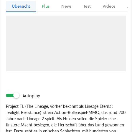
Übersicht
Plus
News
Test
Videos
Ar
Autoplay
Project TL (The Lineage, vorher bekannt als Lineage Eternal:
Twilight Resistance) ist ein Action-Rollenspiel-MMO, das rund 200
Jahre nach Lineage 2 spielt. Als Helden sollen die Spieler eine
finstere Macht besiegen, die Herrschaft über das Land gewonnen
hat. Dazu geht es in epischen Schlachten, mit hunderten von