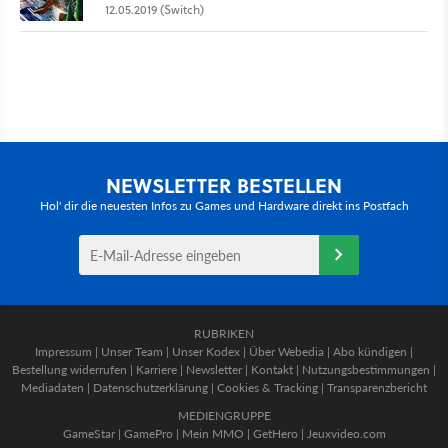
12.05.2019 (Switch)
NEWSLETTER BESTELLEN
Hol' dir die neuesten Infos zu Games und Hardware direkt ins Postfach
RUBRIKEN
Impressum
|
Unser Team
|
Unser Kodex
|
Über Webedia
|
Abo kündigen
|
Bestellung widerrufen
|
Karriere
|
Newsletter
|
Kontakt
|
Nutzungsbestimmungen
|
Mediadaten
|
Datenschutzerklärung
|
Cookies & Tracking
|
Transparenzbericht
MEDIENGRUPPE
GameStar
|
GamePro
|
Mein MMO
|
GetHero
|
Jeuxvideo.com