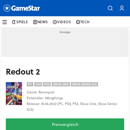
SPIELE
NEWS
VIDEOS
TECH
Redout 2
PC
PS4
PS5
XBOX ONE
XBOX SERIES X/S
Genre: Rennspiel
Entwickler: 34bigthings
Release: 16.06.2022 (PC, PS4, PS5, Xbox One, Xbox Series
X/S)
Preisvergleich