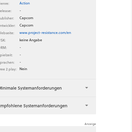
Action
enre:
-
elease:
Capcom
ublisher:
Capcom
ntwickler:
www.project-resistance.com/en
ebseite:
keine Angabe
SK:
-
DRM:
-
pielzeit:
-
prachen:
Nein
ree 2 play:
Minimale Systemanforderungen
Empfohlene Systemanforderungen