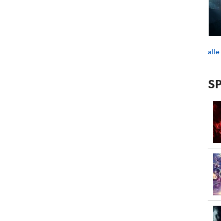
alle
SP