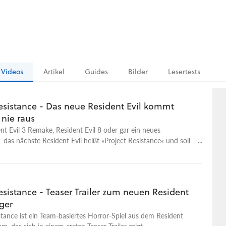
Videos
Artikel
Guides
Bilder
Lesertests
Resistance - Das neue Resident Evil kommt
 nie raus
nt Evil 3 Remake, Resident Evil 8 oder gar ein neues
- das nächste Resident Evil heißt »Project Resistance« und soll
 Multiplayer-Spinoff der Reihe werden. Doch diesmal will
 Risiko eingehen, denn wenn die asymetrische Mehrspieler-
ünf Spieler bei den Fans durchfällt, will man das Experiment
mpfen. Wir erklären wie Project Resistance funktioniert und
esistance - Teaser Trailer zum neuen Resident
schlecht es sich jetzt schon spielt. Project Resistance
ger
So funktioniert das neue RE-Spiel
stance ist ein Team-basiertes Horror-Spiel aus dem Resident
m, das sich in einem ersten Teaser-Trailer zeigt.