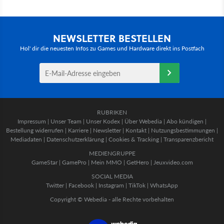
NEWSLETTER BESTELLEN
Hol' dir die neuesten Infos zu Games und Hardware direkt ins Postfach
RUBRIKEN
Impressum
|
Unser Team
|
Unser Kodex
|
Über Webedia
|
Abo kündigen
|
Bestellung widerrufen
|
Karriere
|
Newsletter
|
Kontakt
|
Nutzungsbestimmungen
|
Mediadaten
|
Datenschutzerklärung
|
Cookies & Tracking
|
Transparenzbericht
MEDIENGRUPPE
GameStar
|
GamePro
|
Mein MMO
|
GetHero
|
Jeuxvideo.com
SOCIAL MEDIA
Twitter
|
Facebook
|
Instagram
|
TikTok
|
WhatsApp
Copyright © Webedia - alle Rechte vorbehalten