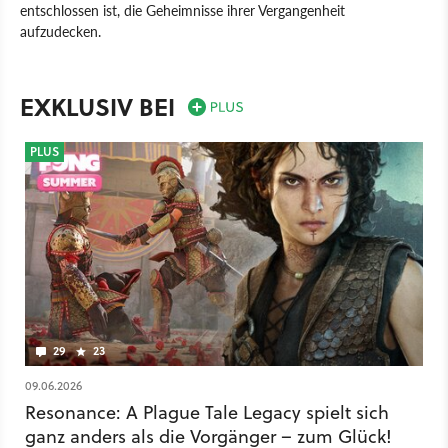
entschlossen ist, die Geheimnisse ihrer Vergangenheit
aufzudecken.
Resonance: A Plague Tale Legacy
PC
PlayStation
Xbox
Action
Action-Adventure
Asobo Studio
PlayStation 5
EXKLUSIV BEI
Xbox Series X/S
PLUS
29
23
09.06.2026
Resonance: A Plague Tale Legacy spielt sich
ganz anders als die Vorgänger – zum Glück!