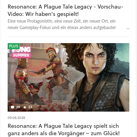
Resonance: A Plague Tale Legacy - Vorschau-
Video: Wir haben's gespielt!
Eine neue Protagonistin, eine neue Zeit, ein neuer Ort, ein
neuer Gameplay-Fokus und ein etwas anders aufgebauter
Name, das dritte Plague-Tale Spiel macht einiges anders.
Genau wie die Vorgänger sieht Resonance: A Plague Tale
Legacy aber wieder hervorragend aus und setzt auf viel Story.
PLUS
Und es kommt schon bald raus, am 27. August steht der
Release für PC, Playstation und Xbox an. GameStar-
Redakteurin Natalie Schermann konnte das neue Spiel von
Asobo schon rund anderthalb Stunden gespielt und auch mit
den Entwicklern gesprochen und kann erklärt im Video, was
da neu und was da anders ist und ob das was taugt, also
zumindest nach dem ersten Eindruck.
29
23
09.06.2026
Resonance: A Plague Tale Legacy spielt sich
ganz anders als die Vorgänger – zum Glück!