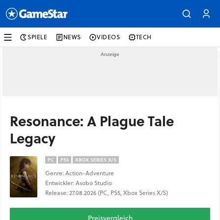
SPIELE
NEWS
VIDEOS
TECH
Resonance: A Plague Tale
Legacy
PC
PS5
XBOX SERIES X/S
Genre: Action-Adventure
Entwickler: Asobo Studio
Release: 27.08.2026 (PC, PS5, Xbox Series X/S)
Preisvergleich