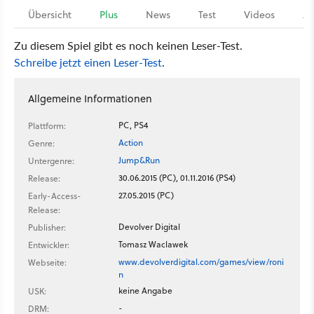
Übersicht
Plus
News
Test
Videos
Ar
Zu diesem Spiel gibt es noch keinen Leser-Test.
Schreibe jetzt einen Leser-Test
.
Allgemeine Informationen
PC, PS4
Plattform:
Action
Genre:
Jump&Run
Untergenre:
30.06.2015 (PC), 01.11.2016 (PS4)
Release:
27.05.2015 (PC)
Early-Access-
Release:
Devolver Digital
Publisher:
Tomasz Waclawek
Entwickler:
www.devolverdigital.com/games/view/roni
Webseite:
n
keine Angabe
USK:
-
DRM: