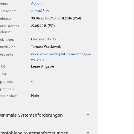
Action
enre:
Jump&Run
ntergenre:
30.06.2015 (PC), 01.11.2016 (PS4)
elease:
27.05.2015 (PC)
arly-Access-
elease:
Devolver Digital
ublisher:
Tomasz Waclawek
ntwickler:
www.devolverdigital.com/games/vie
ebseite:
w/ronin
keine Angabe
SK:
-
DRM:
-
pielzeit:
-
prachen:
Nein
ree 2 play:
Minimale Systemanforderungen
Empfohlene Systemanforderungen