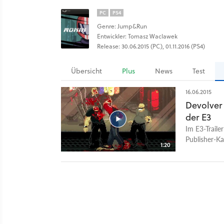
PC
PS4
Genre: Jump&Run
Entwickler: Tomasz Waclawek
Release: 30.06.2015 (PC), 01.11.2016 (PS4)
Übersicht
Plus
News
Test
16.06.2015
Devolver 
der E3
Im E3-Traile
Publisher-Ka
1:20
Souls und we