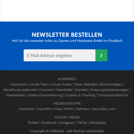
NEWSLETTER BESTELLEN
Hol' dir die neuesten Infos zu Games und Hardware direkt ins Postfach
RUBRIKEN
Impressum
|
Unser Team
|
Unser Kodex
|
Über Webedia
|
Abo kündigen
|
Bestellung widerrufen
|
Karriere
|
Newsletter
|
Kontakt
|
Nutzungsbestimmungen
|
Mediadaten
|
Datenschutzerklärung
|
Cookies & Tracking
|
Transparenzbericht
MEDIENGRUPPE
GameStar
|
GamePro
|
Mein MMO
|
GetHero
|
Jeuxvideo.com
SOCIAL MEDIA
Twitter
|
Facebook
|
Instagram
|
TikTok
|
WhatsApp
Copyright © Webedia - alle Rechte vorbehalten