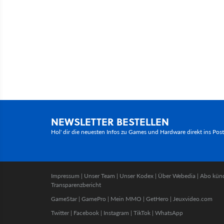
NEWSLETTER BESTELLEN
Hol' dir die neuesten Infos zu Games und Hardware direkt ins Pos
Impressum
|
Unser Team
|
Unser Kodex
|
Über Webedia
|
Abo kün
Transparenzbericht
GameStar
|
GamePro
|
Mein MMO
|
GetHero
|
Jeuxvideo.com
Twitter
|
Facebook
|
Instagram
|
TikTok
|
WhatsApp