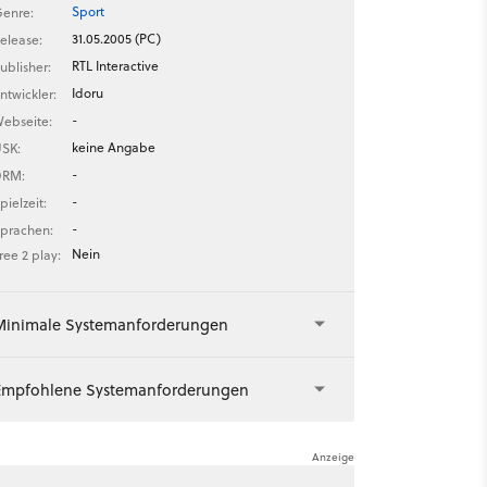
Sport
enre:
31.05.2005 (PC)
elease:
RTL Interactive
ublisher:
Idoru
ntwickler:
-
ebseite:
keine Angabe
SK:
-
DRM:
-
pielzeit:
-
prachen:
Nein
ree 2 play:
Minimale Systemanforderungen
Empfohlene Systemanforderungen