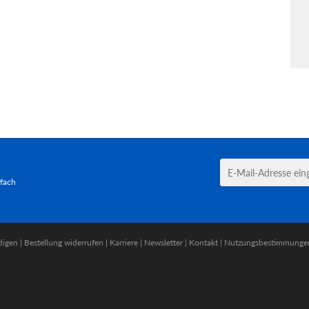
tfach
digen
|
Bestellung widerrufen
|
Karriere
|
Newsletter
|
Kontakt
|
Nutzungsbestimmunge