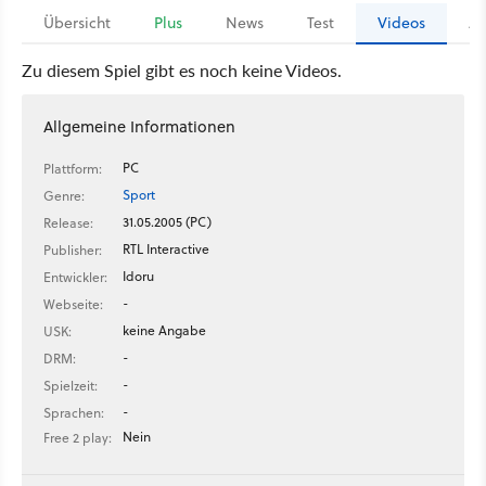
Übersicht
Plus
News
Test
Videos
Ar
Zu diesem Spiel gibt es noch keine Videos.
Allgemeine Informationen
PC
Plattform:
Sport
Genre:
31.05.2005 (PC)
Release:
RTL Interactive
Publisher:
Idoru
Entwickler:
-
Webseite:
keine Angabe
USK:
-
DRM:
-
Spielzeit:
-
Sprachen:
Nein
Free 2 play: