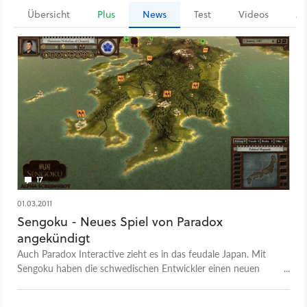
Übersicht
Plus
News
Test
Videos
Ar
17
01.03.2011
Sengoku - Neues Spiel von Paradox
angekündigt
Auch Paradox Interactive zieht es in das feudale Japan. Mit
Sengoku haben die schwedischen Entwickler einen neuen
Strategietitel in der Mache.