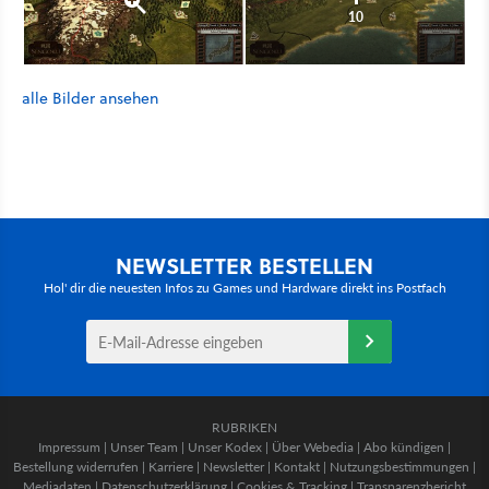
10
alle Bilder ansehen
NEWSLETTER BESTELLEN
Hol' dir die neuesten Infos zu Games und Hardware direkt ins Postfach
RUBRIKEN
Impressum
|
Unser Team
|
Unser Kodex
|
Über Webedia
|
Abo kündigen
|
Bestellung widerrufen
|
Karriere
|
Newsletter
|
Kontakt
|
Nutzungsbestimmungen
|
Mediadaten
|
Datenschutzerklärung
|
Cookies & Tracking
|
Transparenzbericht