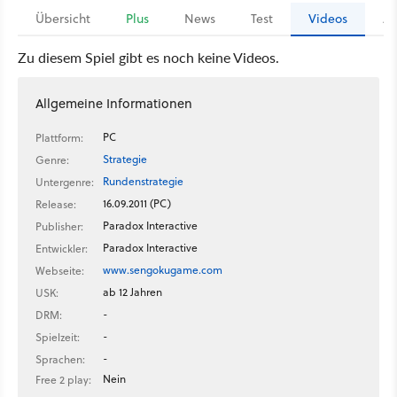
Übersicht
Plus
News
Test
Videos
Ar
Zu diesem Spiel gibt es noch keine Videos.
Allgemeine Informationen
PC
Plattform:
Strategie
Genre:
Rundenstrategie
Untergenre:
16.09.2011 (PC)
Release:
Paradox Interactive
Publisher:
Paradox Interactive
Entwickler:
www.sengokugame.com
Webseite:
ab 12 Jahren
USK:
-
DRM:
-
Spielzeit:
-
Sprachen:
Nein
Free 2 play: