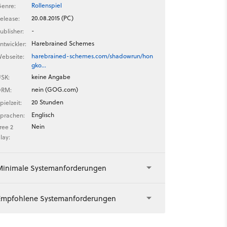
Rollenspiel
enre:
20.08.2015 (PC)
elease:
-
ublisher:
Harebrained Schemes
ntwickler:
harebrained-schemes.com/shadowrun/hon
ebseite:
gko…
keine Angabe
SK:
nein (GOG.com)
DRM:
20 Stunden
pielzeit:
Englisch
prachen:
Nein
ree 2
lay:
Minimale Systemanforderungen
Empfohlene Systemanforderungen