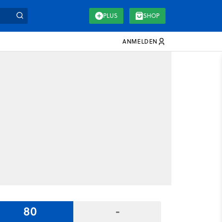
PLUS
SHOP
ANMELDEN
80
-