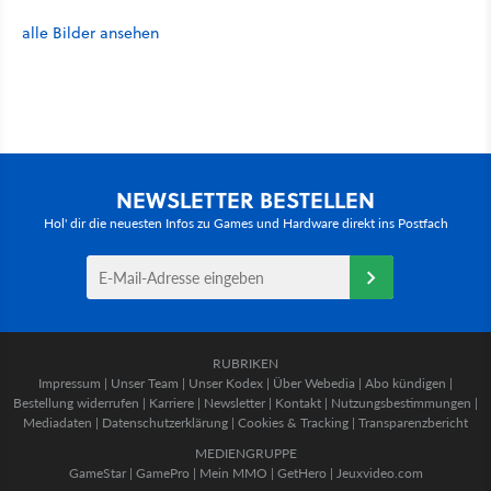
alle Bilder ansehen
NEWSLETTER BESTELLEN
Hol' dir die neuesten Infos zu Games und Hardware direkt ins Postfach
RUBRIKEN
Impressum
|
Unser Team
|
Unser Kodex
|
Über Webedia
|
Abo kündigen
|
Bestellung widerrufen
|
Karriere
|
Newsletter
|
Kontakt
|
Nutzungsbestimmungen
|
Mediadaten
|
Datenschutzerklärung
|
Cookies & Tracking
|
Transparenzbericht
MEDIENGRUPPE
GameStar
|
GamePro
|
Mein MMO
|
GetHero
|
Jeuxvideo.com