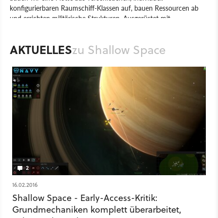
konfigurierbaren Raumschiff-Klassen auf, bauen Ressourcen ab
und errichten militärische Strukturen. Ausgerüstet mit
unterschiedlichen Waffentypen ziehen wir in die Schlacht, wobei
wir unsere Feinde daran hindern müssen in die von uns
AKTUELLES
zu Shallow Space
beherrschten Zonen des Planetensystems vorzudringen. Dabei
sollten wir darauf achten, nicht unter Eigenbeschuss zu geraten,
denn »Friendly Fire« ist in Shallow Space eine reale Bedrohung.
Spiel
PC
Echtzeit-Strategie
Strategie
Special Circumstances
Shallow Space
2
16.02.2016
Shallow Space - Early-Access-Kritik:
Grundmechaniken komplett überarbeitet,