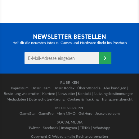
NEWSLETTER BESTELLEN
Hol' dir die neuesten Infos zu Games und Hardware direkt ins Postfach
RUBRIKEN
Impressum
|
Unser Team
|
Unser Kodex
|
Über Webedia
|
Abo kündigen
|
Bestellung widerrufen
|
Karriere
|
Newsletter
|
Kontakt
|
Nutzungsbestimmungen
|
Mediadaten
|
Datenschutzerklärung
|
Cookies & Tracking
|
Transparenzbericht
MEDIENGRUPPE
GameStar
|
GamePro
|
Mein MMO
|
GetHero
|
Jeuxvideo.com
SOCIAL MEDIA
Twitter
|
Facebook
|
Instagram
|
TikTok
|
WhatsApp
Copyright © Webedia - alle Rechte vorbehalten