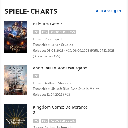
SPIELE-CHARTS
alle anzeigen
Baldur's Gate 3
PC
PS5
XBOX SERIES X/S
Genre: Rollenspiel
Entwickler: Larian Studios
Release: 03.08.2023 (PC), 06.09.2023 (PS5), 07.12.2023
(Xbox Series X/S)
Anno 1800 Visionärsausgabe
PC
Genre: Aufbau-Strategie
Entwickler: Ubisoft Blue Byte Studio Mainz
Release: 12.04.2022 (PC)
Kingdom Come: Deliverance
2
PC
PS5
XBOX SERIES X/S
Genre: Action-Rollenspiel