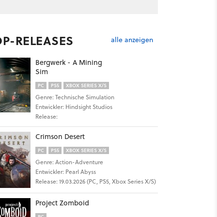
OP-RELEASES
alle anzeigen
Bergwerk - A Mining
Sim
PC
PS5
XBOX SERIES X/S
Genre: Technische Simulation
Entwickler: Hindsight Studios
Release:
Crimson Desert
PC
PS5
XBOX SERIES X/S
Genre: Action-Adventure
Entwickler: Pearl Abyss
Release: 19.03.2026 (PC, PS5, Xbox Series X/S)
Project Zomboid
PC