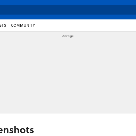
STS
COMMUNITY
enshots