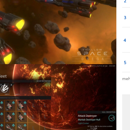
2
3
4
5
meh