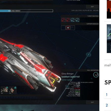
meh
S
1
2