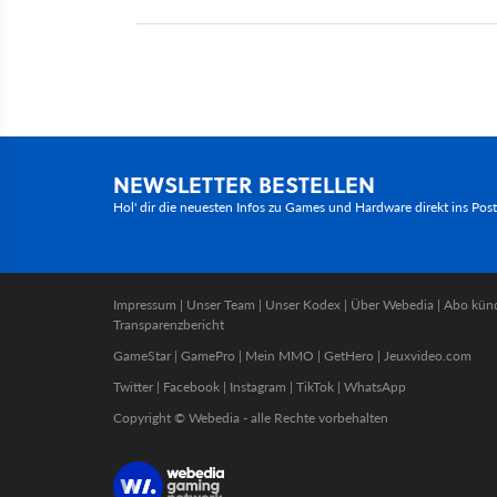
NEWSLETTER BESTELLEN
Hol' dir die neuesten Infos zu Games und Hardware direkt ins Pos
Impressum
|
Unser Team
|
Unser Kodex
|
Über Webedia
|
Abo kün
Transparenzbericht
GameStar
|
GamePro
|
Mein MMO
|
GetHero
|
Jeuxvideo.com
Twitter
|
Facebook
|
Instagram
|
TikTok
|
WhatsApp
Copyright © Webedia - alle Rechte vorbehalten