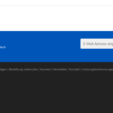
tfach
digen
|
Bestellung widerrufen
|
Karriere
|
Newsletter
|
Kontakt
|
Nutzungsbestimmunge