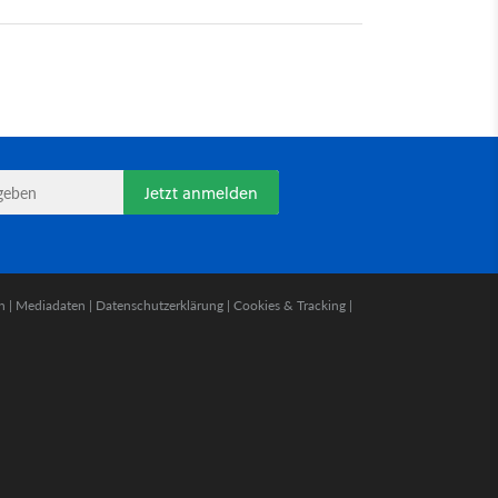
Jetzt anmelden
n
|
Mediadaten
|
Datenschutzerklärung
|
Cookies & Tracking
|