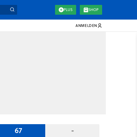
PLUS
SHOP
ANMELDEN
67
-