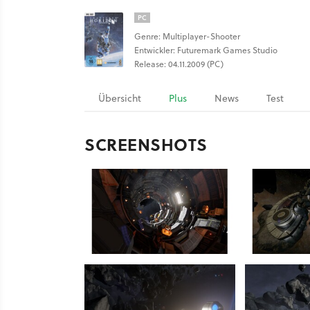
PC
Genre: Multiplayer-Shooter
Entwickler: Futuremark Games Studio
Release: 04.11.2009 (PC)
Übersicht
Plus
News
Test
SCREENSHOTS