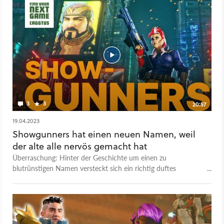
3
3
20:57
19.04.2023
Showgunners hat einen neuen Namen, weil
der alte alle nervös gemacht hat
Überraschung: Hinter der Geschichte um einen zu
blutrünstigen Namen versteckt sich ein richtig duftes
Rundentaktikspiel, das Peter schon ausprobieren durfte. Die
Rede ist von Showgunners, das lineares Storytelling in der
Kampagne mit XCOM-artigen Gefechten kombiniert. Auf der
CAGGTUS in Leipzig, wo GameStar mit Find Your Next Game
(FYNG) ein großes Bühnen- und Livestream-Programm gezeigt