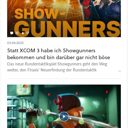
sollte sich auch die große Showrunners-Preview bei Gamestar
Plus durchlesen. Dort liste ich euch genau auf, was alles
anders als bei XCOM ist und wieso mir der Einstieg in die
lineare, aber äußerst atmosphärische Singleplayer-Kampagne
des Spiels (früher Homicidal All-Stars) so gut gefallen hat.
32
17
03.04.2023
Statt XCOM 3 habe ich Showgunners
bekommen und bin darüber gar nicht böse
Das neue Rundentaktikspiel Showgunners geht den Weg
weiter, den Firaxis' Neuerfindung der Rundentaktik
eingeschlagen hat. Das spielt sich spritzig, aber auch
vorhersehbar.