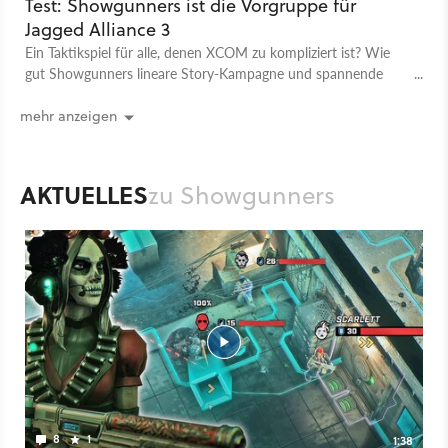
Test: Showgunners ist die Vorgruppe für
Jagged Alliance 3
Ein Taktikspiel für alle, denen XCOM zu kompliziert ist? Wie
gut Showgunners lineare Story-Kampagne und spannende
Rundenkämpfe vereint, lest ihr im Test.
mehr anzeigen
AKTUELLES
zu Showgunners
8
1
1:38