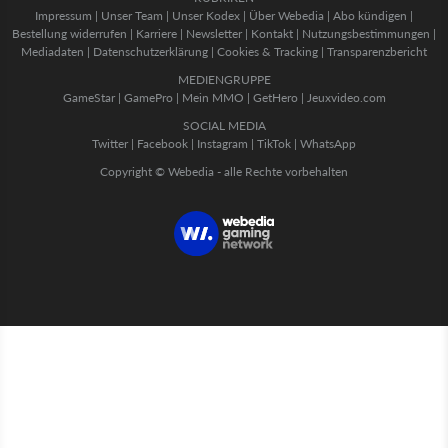
Impressum
|
Unser Team
|
Unser Kodex
|
Über Webedia
|
Abo kündigen
|
Bestellung widerrufen
|
Karriere
|
Newsletter
|
Kontakt
|
Nutzungsbestimmungen
|
Mediadaten
|
Datenschutzerklärung
|
Cookies & Tracking
|
Transparenzbericht
MEDIENGRUPPE
GameStar
|
GamePro
|
Mein MMO
|
GetHero
|
Jeuxvideo.com
SOCIAL MEDIA
Twitter
|
Facebook
|
Instagram
|
TikTok
|
WhatsApp
Copyright © Webedia - alle Rechte vorbehalten