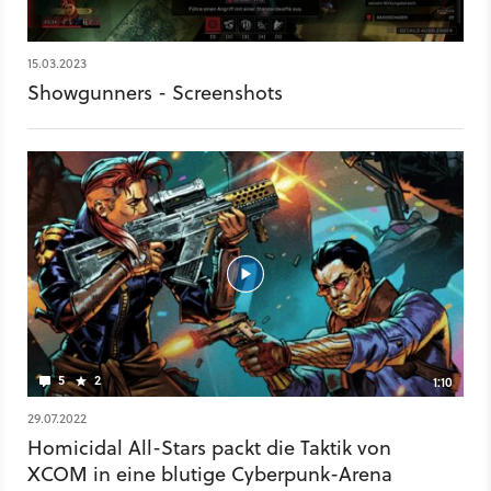
bekommt ihr hingegen im ersten Trailer aus einer Zeit, in der
das Spiel noch Homicidal All-Stars hieß. Weitere Spiele der Art
XCom findet ihr hingegen in unserer Liste.
15.03.2023
Showgunners - Screenshots
5
2
1:10
29.07.2022
Homicidal All-Stars packt die Taktik von
XCOM in eine blutige Cyberpunk-Arena