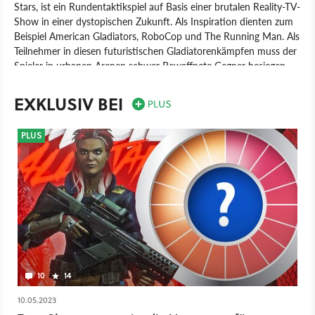
Stars, ist ein Rundentaktikspiel auf Basis einer brutalen Reality-TV-
Show in einer dystopischen Zukunft. Als Inspiration dienten zum
Beispiel American Gladiators, RoboCop und The Running Man. Als
Teilnehmer in diesen futuristischen Gladiatorenkämpfen muss der
Spieler in urbanen Arenen schwer Bewaffnete Gegner besiegen,
Rätsel lösen und Fallen ausweichen, um in die nächste Runde
vorzurücken. Zwischen den Einsätzen können die Charaktere
EXKLUSIV BEI
ausgerüstet und mit neuen Fähigkeiten aus dem Skilltree
verbessert werden.
PLUS
Spiel
PC
Rundenstrategie
Strategie
Good Shepherd
Showgunners
Artificer
10
14
10.05.2023