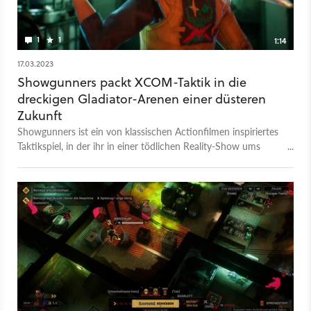
1
1
1:14
17.03.2023
Showgunners packt XCOM-Taktik in die
dreckigen Gladiator-Arenen einer düsteren
Zukunft
Showgunners ist ein von klassischen Actionfilmen inspiriertes
Taktikspiel, in der ihr in einer tödlichen Reality-Show ums
Überleben kämpft. Der neue Trailer gibt euch jetzt weitere
Einblicke in die düsteren Gladiator-Arenen, in denen ihr es mit
euren Kontrahenten aufnehmt und zeigt zudem das Release-
Datum. Hier seht ihr mehr von den Arenen voller Fallen und
Rätsel, in denen ihr eure Charaktere strategisch manövriert,
um als Sieger hervorzugehen. Dabei verdient ihr zudem
Ruhmespunkte, indem ihr Fans für euch gewinnt und
Sponsoren freischaltet, die euch im Kampf einen Vorteil
verschaffen können. Showgunners erscheint am 2. Mai. Ihr
könnt aber auch schon jetzt mit einer spielbaren Demo bei
Steam einen Blick in das Spiel werfen. Weitere Einblicke