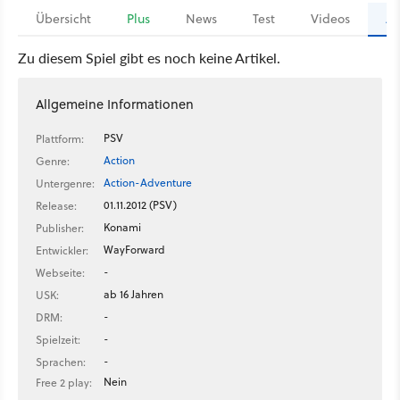
Übersicht
Plus
News
Test
Videos
Ar
Zu diesem Spiel gibt es noch keine Artikel.
Allgemeine Informationen
PSV
Plattform:
Action
Genre:
Action-Adventure
Untergenre:
01.11.2012 (PSV)
Release:
Konami
Publisher:
WayForward
Entwickler:
-
Webseite:
ab 16 Jahren
USK:
-
DRM:
-
Spielzeit:
-
Sprachen:
Nein
Free 2 play: