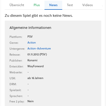
Übersicht
Plus
News
Test
Videos
Ar
Zu diesem Spiel gibt es noch keine News.
Allgemeine Informationen
PSV
Plattform:
Action
Genre:
Action-Adventure
Untergenre:
01.11.2012 (PSV)
Release:
Konami
Publisher:
WayForward
Entwickler:
-
Webseite:
ab 16 Jahren
USK:
-
DRM:
-
Spielzeit:
-
Sprachen:
Nein
Free 2 play: