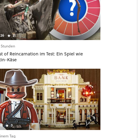
26
21
2 Stunden
t of Reincarnation im Test: Ein Spiel wie
tin-Käse
6
3
einem Tag