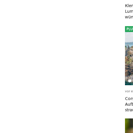
Kle
Lumi
wün
geh
PLU
vor 
Cors
Auf
stra