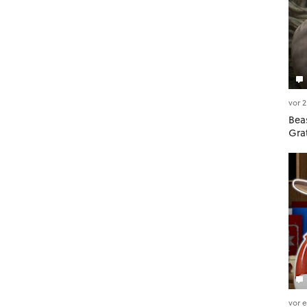
vor 
Beas
Gra
vor 