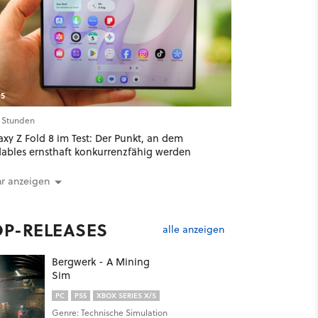
5
2 Stunden
xy Z Fold 8 im Test: Der Punkt, an dem
dables ernsthaft konkurrenzfähig werden
r anzeigen
OP-RELEASES
alle anzeigen
Bergwerk - A Mining
Sim
PC
PS5
XBOX SERIES X/S
Genre: Technische Simulation