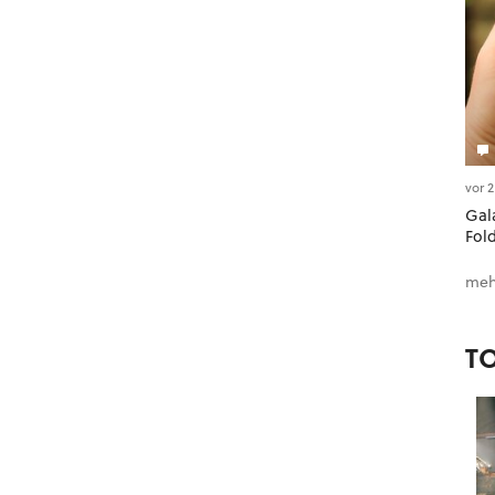
vor 
Gala
Fol
meh
T