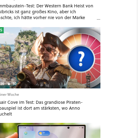
mmbaustein-Test: Der Western Bank Heist von
bricks ist ganz großes Kino, aber ich
schte, ich hätte vorher nie von der Marke
ört
S
26
50
einer Woche
air Cove im Test: Das grandiose Piraten-
bauspiel ist dort am stärksten, wo Anno
uchelt