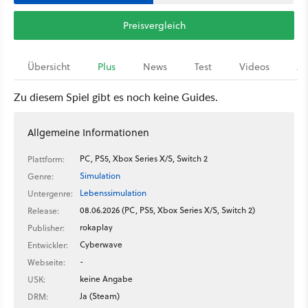
Preisvergleich
Übersicht
Plus
News
Test
Videos
Ar
Zu diesem Spiel gibt es noch keine Guides.
Allgemeine Informationen
PC, PS5, Xbox Series X/S, Switch 2
Plattform:
Simulation
Genre:
Lebenssimulation
Untergenre:
08.06.2026 (PC, PS5, Xbox Series X/S, Switch 2)
Release:
rokaplay
Publisher:
Cyberwave
Entwickler:
-
Webseite:
keine Angabe
USK:
Ja (Steam)
DRM: