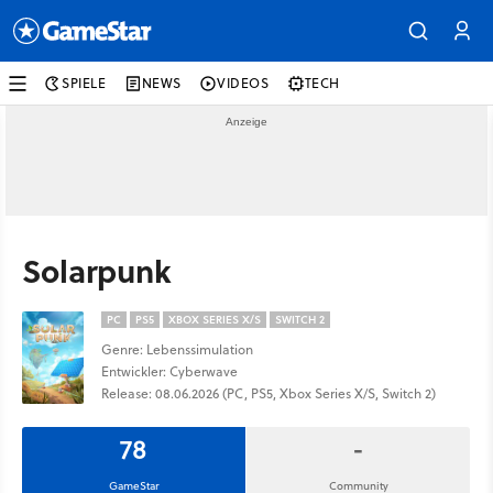
SPIELE
NEWS
VIDEOS
TECH
Solarpunk
PC
PS5
XBOX SERIES X/S
SWITCH 2
Genre: Lebenssimulation
Entwickler: Cyberwave
Release: 08.06.2026 (PC, PS5, Xbox Series X/S, Switch 2)
78
-
GameStar
Community